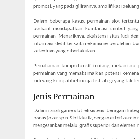
promosi, yang pada gilirannya, amplifikasi pelua
Dalam beberapa kasus, permainan slot tertent
berhasil mendapatkan kombinasi simbol yang
permainan. Menariknya, eksistensi situs judi de
informasi detil terkait mekanisme perolehan b
ketentuan yang diberlakukan.
Pemahaman komprehensif tentang mekanisme pe
permainan yang memaksimalkan potensi kemenang
judi yang kompatibel menjadi strategi yang tak te
Jenis Permainan
Dalam ranah game slot, eksistensi beragam kateg
bonus joker spin. Slot klasik, dengan estetika min
mengesankan melalui grafis superior dan elemen int