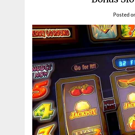
Posted o