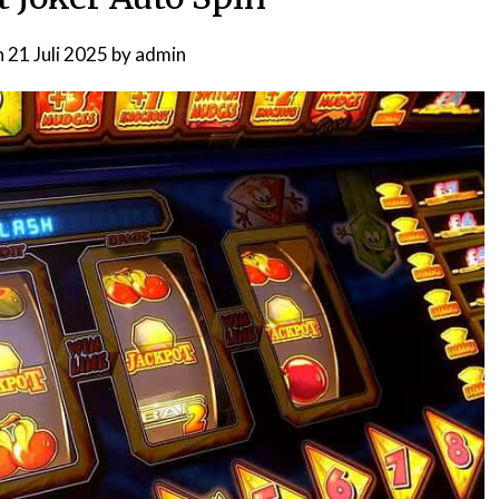
n
21 Juli 2025
by
admin