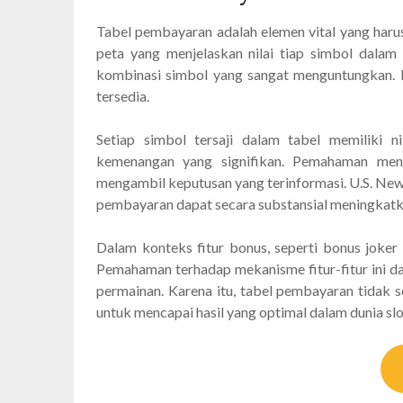
Tabel pembayaran adalah elemen vital yang harus
peta yang menjelaskan nilai tiap simbol dalam
kombinasi simbol yang sangat menguntungkan. H
tersedia.
Setiap simbol tersaji dalam tabel memiliki n
kemenangan yang signifikan. Pemahaman men
mengambil keputusan yang terinformasi. U.S. N
pembayaran dapat secara substansial meningkat
Dalam konteks fitur bonus, seperti bonus joker 
Pemahaman terhadap mekanisme fitur-fitur ini d
permainan. Karena itu, tabel pembayaran tidak s
untuk mencapai hasil yang optimal dalam dunia slo