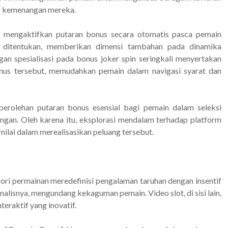
ng kemenangan mereka.
u mengaktifkan putaran bonus secara otomatis pasca pemain
 ditentukan, memberikan dimensi tambahan pada dinamika
ngan spesialisasi pada bonus joker spin seringkali menyertakan
onus tersebut, memudahkan pemain dalam navigasi syarat dan
rolehan putaran bonus esensial bagi pemain dalam seleksi
an. Oleh karena itu, eksplorasi mendalam terhadap platform
rnilai dalam merealisasikan peluang tersebut.
ori permainan meredefinisi pengalaman taruhan dengan insentif
imalisnya, mengundang kekaguman pemain. Video slot, di sisi lain,
eraktif yang inovatif.