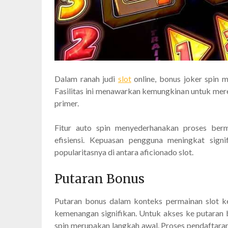
Dalam ranah judi
slot
online, bonus joker spin m
Fasilitas ini menawarkan kemungkinan untuk mere
primer.
Fitur auto spin menyederhanakan proses berm
efisiensi. Kepuasan pengguna meningkat sig
popularitasnya di antara aficionado slot.
Putaran Bonus
Putaran bonus dalam konteks permainan slot k
kemenangan signifikan. Untuk akses ke putaran b
spin merupakan langkah awal. Proses pendaftar