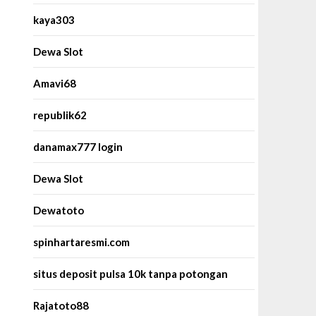
kaya303
Dewa Slot
Amavi68
republik62
danamax777 login
Dewa Slot
Dewatoto
spinhartaresmi.com
situs deposit pulsa 10k tanpa potongan
Rajatoto88