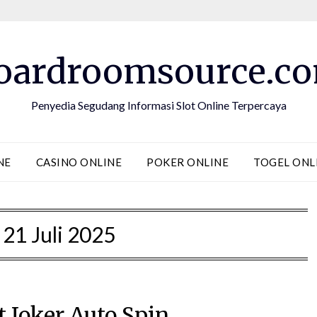
oardroomsource.c
Penyedia Segudang Informasi Slot Online Terpercaya
NE
CASINO ONLINE
POKER ONLINE
TOGEL ONL
:
21 Juli 2025
t Joker Auto Spin