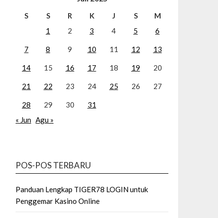
S
S
R
K
J
S
M
1
2
3
4
5
6
7
8
9
10
11
12
13
14
15
16
17
18
19
20
21
22
23
24
25
26
27
28
29
30
31
« Jun
Agu »
POS-POS TERBARU
Panduan Lengkap TIGER78 LOGIN untuk
Penggemar Kasino Online