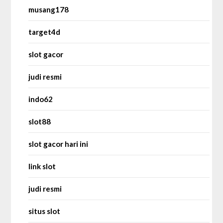
musang178
target4d
slot gacor
judi resmi
indo62
slot88
slot gacor hari ini
link slot
judi resmi
situs slot