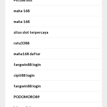
Pin188 slot
maha 168
maha 168
situs slot terpercaya
ratu3388
maha168 daftar
fangwin88 login
cipit88 login
fangwin88 login
PODOMORO89