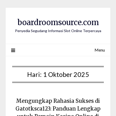
Skip
to
content
boardroomsource.com
Penyedia Segudang Informasi Slot Online Terpercaya
Menu
Hari:
1 Oktober 2025
Mengungkap Rahasia Sukses di
Gatotksca123: Panduan Lengkap