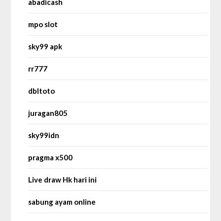
abadicash
mpo slot
sky99 apk
rr777
dbltoto
juragan805
sky99idn
pragma x500
Live draw Hk hari ini
sabung ayam online