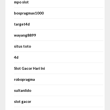
mpo slot
bospragmax1000
target4d
wayang8899
situs toto
4d
Slot Gacor Hari Ini
robopragma
sultanlido
slot gacor