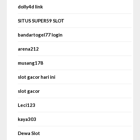
dolly4d link
SITUS SUPER59 SLOT
bandartogel77 login
arena212
musang178
slot gacor hari ini
slot gacor
Leci123
kaya303
Dewa Slot