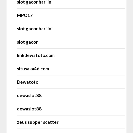
slot gacor hari ini
MPO17
slot gacor hari ini
slot gacor
linkdewatoto.com
situsaka4d.com
Dewatoto
dewaslot88
dewaslot88
zeus supper scatter