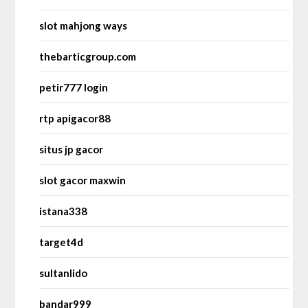
slot mahjong ways
thebarticgroup.com
petir777 login
rtp apigacor88
situs jp gacor
slot gacor maxwin
istana338
target4d
sultanlido
bandar999