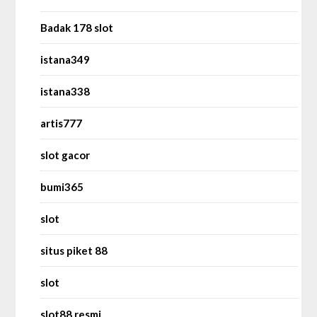
Badak 178 slot
istana349
istana338
artis777
slot gacor
bumi365
slot
situs piket 88
slot
slot88 resmi