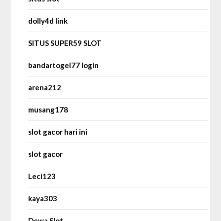
dolly4d link
SITUS SUPER59 SLOT
bandartogel77 login
arena212
musang178
slot gacor hari ini
slot gacor
Leci123
kaya303
Dewa Slot