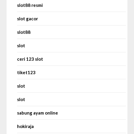
slot88 resmi
slot gacor
slot88
slot
ceri 123 slot
tiket123
slot
slot
sabung ayam online
hokiraja