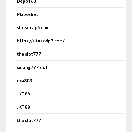
Depo168
Mabosbet
situsrpvip5.com
https://situssvip2.com/
the slot777
sarang777 slot
exa303
JKT88
JKT88
the slot777