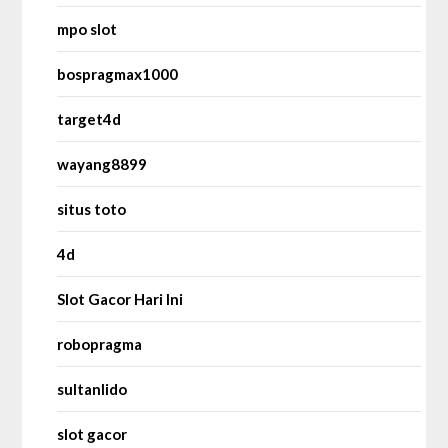
mpo slot
bospragmax1000
target4d
wayang8899
situs toto
4d
Slot Gacor Hari Ini
robopragma
sultanlido
slot gacor