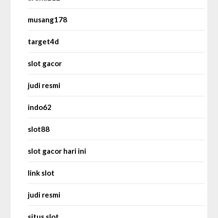
musang178
target4d
slot gacor
judi resmi
indo62
slot88
slot gacor hari ini
link slot
judi resmi
situs slot