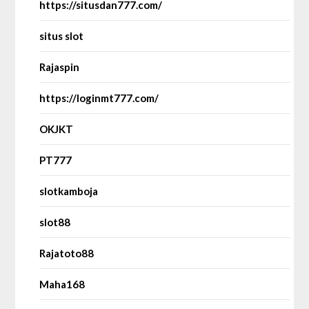
https://situsdan777.com/
situs slot
Rajaspin
https://loginmt777.com/
OKJKT
PT777
slotkamboja
slot88
Rajatoto88
Maha168