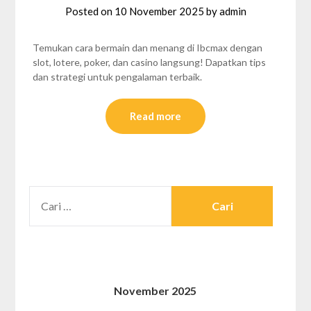
Posted on
10 November 2025
by
admin
Temukan cara bermain dan menang di Ibcmax dengan
slot, lotere, poker, dan casino langsung! Dapatkan tips
dan strategi untuk pengalaman terbaik.
Read more
CARI
UNTUK:
November 2025