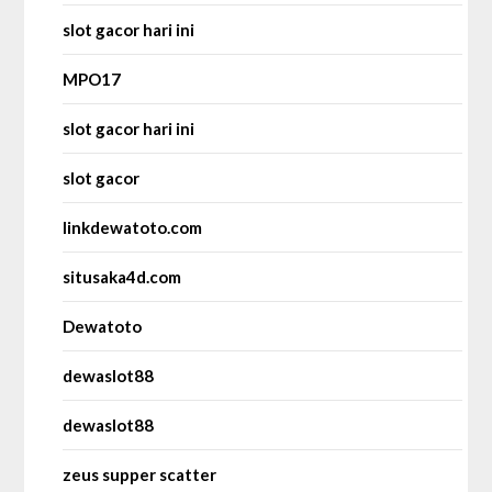
slot gacor hari ini
MPO17
slot gacor hari ini
slot gacor
linkdewatoto.com
situsaka4d.com
Dewatoto
dewaslot88
dewaslot88
zeus supper scatter