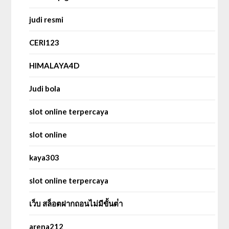
judi resmi
CERI123
HIMALAYA4D
Judi bola
slot online terpercaya
slot online
kaya303
slot online terpercaya
เว็บ สล็อตฝากถอนไม่มีขั้นต่ํา
arena212