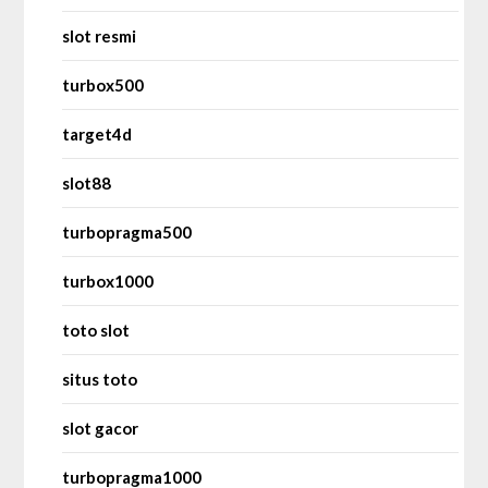
slot resmi
turbox500
target4d
slot88
turbopragma500
turbox1000
toto slot
situs toto
slot gacor
turbopragma1000