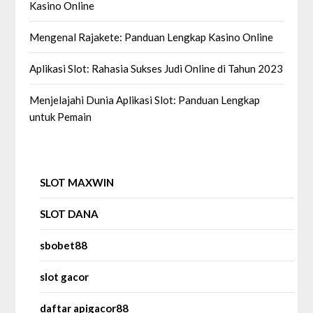
Kasino Online
Mengenal Rajakete: Panduan Lengkap Kasino Online
Aplikasi Slot: Rahasia Sukses Judi Online di Tahun 2023
Menjelajahi Dunia Aplikasi Slot: Panduan Lengkap
untuk Pemain
SLOT MAXWIN
SLOT DANA
sbobet88
slot gacor
daftar apigacor88