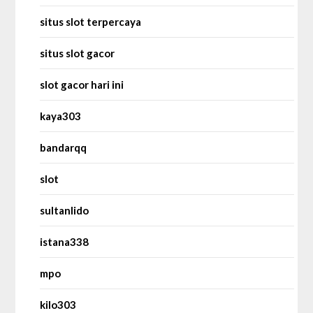
situs slot terpercaya
situs slot gacor
slot gacor hari ini
kaya303
bandarqq
slot
sultanlido
istana338
mpo
kilo303