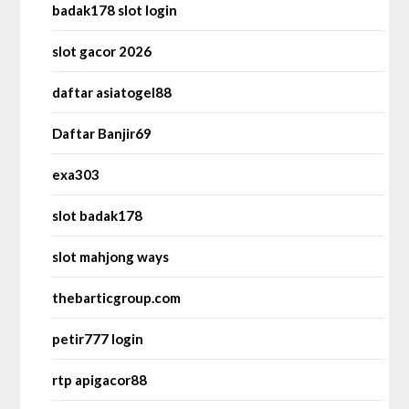
badak178 slot login
slot gacor 2026
daftar asiatogel88
Daftar Banjir69
exa303
slot badak178
slot mahjong ways
thebarticgroup.com
petir777 login
rtp apigacor88