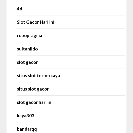
4d
Slot Gacor Hari Ini
robopragma
sultanlido
slot gacor
situs slot terpercaya
situs slot gacor
slot gacor hari ini
kaya303
bandarqq