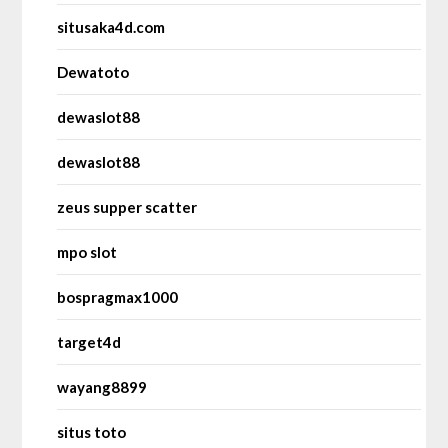
situsaka4d.com
Dewatoto
dewaslot88
dewaslot88
zeus supper scatter
mpo slot
bospragmax1000
target4d
wayang8899
situs toto