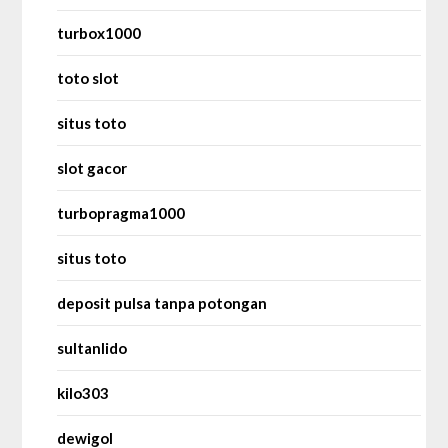
turbox1000
toto slot
situs toto
slot gacor
turbopragma1000
situs toto
deposit pulsa tanpa potongan
sultanlido
kilo303
dewigol