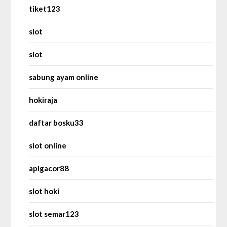
tiket123
slot
slot
sabung ayam online
hokiraja
daftar bosku33
slot online
apigacor88
slot hoki
slot semar123