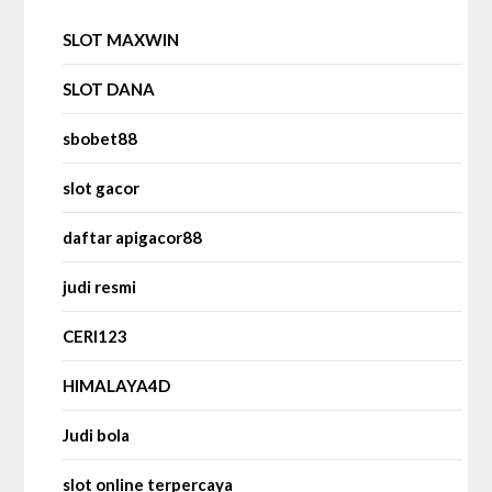
SLOT MAXWIN
SLOT DANA
sbobet88
slot gacor
daftar apigacor88
judi resmi
CERI123
HIMALAYA4D
Judi bola
slot online terpercaya