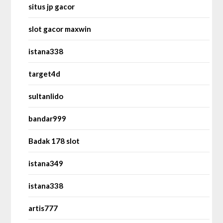
situs jp gacor
slot gacor maxwin
istana338
target4d
sultanlido
bandar999
Badak 178 slot
istana349
istana338
artis777