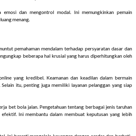
la emosi dan mengontrol modal. Ini memungkinkan pemain
eluang menang.
menuntut pemahaman mendalam terhadap persyaratan dasar dan
mengungkap beberapa hal krusial yang harus diperhitungkan oleh
 online yang kredibel. Keamanan dan keadilan dalam bermain
Selain itu, penting juga memiliki layanan pelanggan yang siap
rja bet bola jalan. Pengetahuan tentang berbagai jenis taruhan
g efektif. Ini membantu dalam membuat keputusan yang lebih
tal. Ini berarti mengelola keuangan dengan cerdas dan berhati-