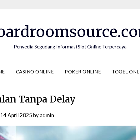
oardroomsource.c
Penyedia Segudang Informasi Slot Online Terpercaya
NE
CASINO ONLINE
POKER ONLINE
TOGEL ONL
Jalan Tanpa Delay
n
14 April 2025
by
admin