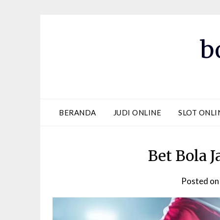
Skip
to
content
b
BERANDA
JUDI ONLINE
SLOT ONLI
Bet Bola 
Posted o