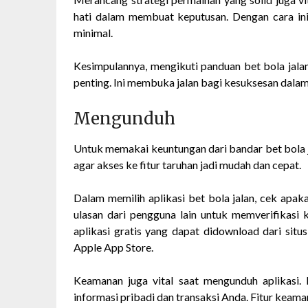
hati dalam membuat keputusan. Dengan cara ini
minimal.
Kesimpulannya, mengikuti panduan bet bola jalan
penting. Ini membuka jalan bagi kesuksesan dalam
Mengunduh
Untuk memakai keuntungan dari bandar bet bola ja
agar akses ke fitur taruhan jadi mudah dan cepat.
Dalam memilih aplikasi bet bola jalan, cek apak
ulasan dari pengguna lain untuk memverifikasi 
aplikasi gratis yang dapat didownload dari situ
Apple App Store.
Keamanan juga vital saat mengunduh aplikasi. 
informasi pribadi dan transaksi Anda. Fitur keama