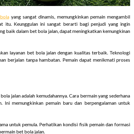
sbola
yang sangat dinamis, memungkinkan pemain mengambil
t itu. Keunggulan ini sangat berarti bagi penjudi yang ingin
ng baik dalam bet bola jalan, dapat meningkatkan kemungkinan
n layanan bet bola jalan dengan kualitas terbaik. Teknologi
an berjalan tanpa hambatan. Pemain dapat menikmati proses
 bola jalan adalah kemudahannya. Cara bermain yang sederhana
n. Ini memungkinkan pemain baru dan berpengalaman untuk
tama untuk pemula. Perhatikan kondisi fisik pemain dan formasi
ermain bet bola jalan.