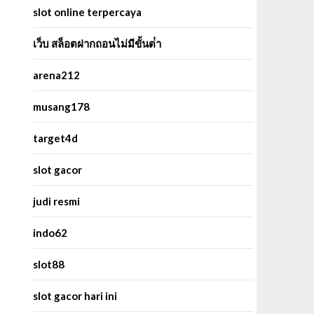
slot online terpercaya
เว็บ สล็อตฝากถอนไม่มีขั้นต่ํา
arena212
musang178
target4d
slot gacor
judi resmi
indo62
slot88
slot gacor hari ini