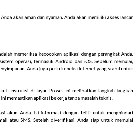
 Anda akan aman dan nyaman. Anda akan memiliki akses lancar
 adalah memeriksa kecocokan aplikasi dengan perangkat Anda.
 sistem operasi, termasuk Android dan iOS. Sebelum memulai,
nyimpanan. Anda juga perlu koneksi internet yang stabil untuk
ikuti instruksi di layar. Proses ini melibatkan langkah-langkah
Ini memastikan aplikasi bekerja tanpa masalah teknis.
asi akun Anda. Isi informasi dengan teliti untuk menghindari
mail atau SMS. Setelah diverifikasi, Anda siap untuk memulai