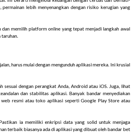
, permainan lebih menyenangkan dengan risiko kerugian yang
 dan memilih platform online yang tepat menjadi langkah awal
 taruhan.
lan, harus mulai dengan mengunduh aplikasi mereka. Ini krusial
ah sesuai dengan perangkat Anda, Android atau iOS. Juga, lihat
keandalan dan stabilitas aplikasi. Banyak bandar menyediakan
s web resmi atau toko aplikasi seperti Google Play Store atau
Pastikan ia memiliki enkripsi data yang solid untuk menjaga
nan terbaik biasanya ada di aplikasi yang dibuat oleh bandar bet