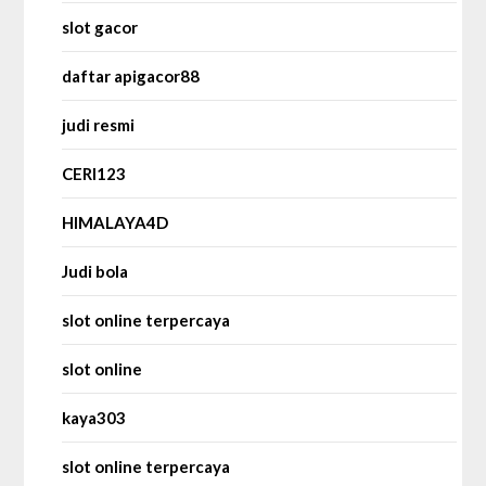
slot gacor
daftar apigacor88
judi resmi
CERI123
HIMALAYA4D
Judi bola
slot online terpercaya
slot online
kaya303
slot online terpercaya