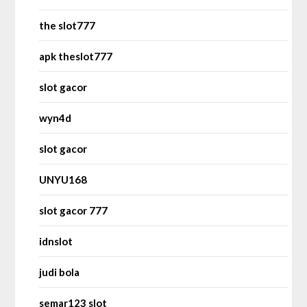
the slot777
apk theslot777
slot gacor
wyn4d
slot gacor
UNYU168
slot gacor 777
idnslot
judi bola
semar123 slot