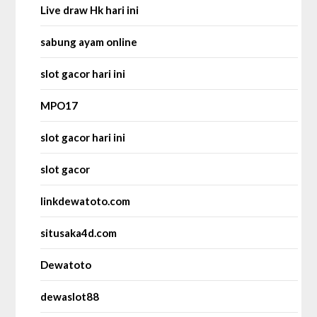
Live draw Hk hari ini
sabung ayam online
slot gacor hari ini
MPO17
slot gacor hari ini
slot gacor
linkdewatoto.com
situsaka4d.com
Dewatoto
dewaslot88