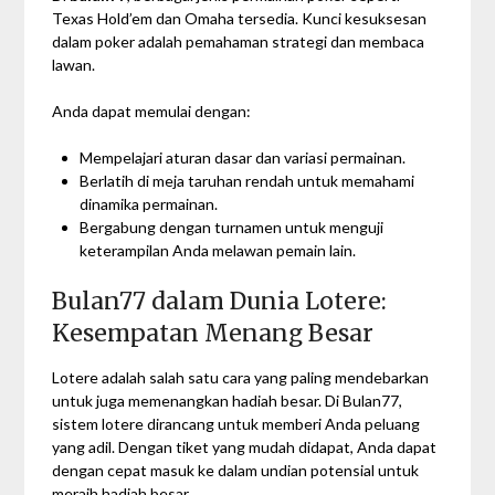
Texas Hold’em dan Omaha tersedia. Kunci kesuksesan
dalam poker adalah pemahaman strategi dan membaca
lawan.
Anda dapat memulai dengan:
Mempelajari aturan dasar dan variasi permainan.
Berlatih di meja taruhan rendah untuk memahami
dinamika permainan.
Bergabung dengan turnamen untuk menguji
keterampilan Anda melawan pemain lain.
Bulan77 dalam Dunia Lotere:
Kesempatan Menang Besar
Lotere adalah salah satu cara yang paling mendebarkan
untuk juga memenangkan hadiah besar. Di Bulan77,
sistem lotere dirancang untuk memberi Anda peluang
yang adil. Dengan tiket yang mudah didapat, Anda dapat
dengan cepat masuk ke dalam undian potensial untuk
meraih hadiah besar.