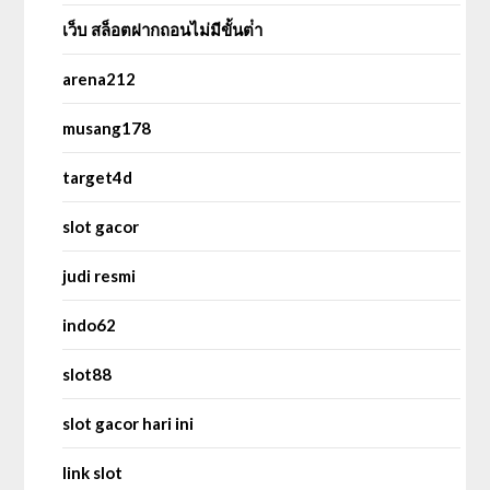
เว็บ สล็อตฝากถอนไม่มีขั้นต่ํา
arena212
musang178
target4d
slot gacor
judi resmi
indo62
slot88
slot gacor hari ini
link slot