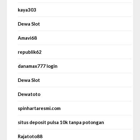
kaya303
Dewa Slot
Amavi68
republik62
danamax777 login
Dewa Slot
Dewatoto
spinhartaresmi.com
situs deposit pulsa 10k tanpa potongan
Rajatoto88