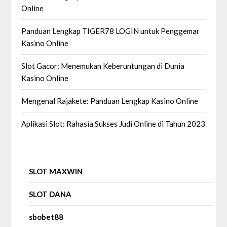
Online
Panduan Lengkap TIGER78 LOGIN untuk Penggemar
Kasino Online
Slot Gacor: Menemukan Keberuntungan di Dunia
Kasino Online
Mengenal Rajakete: Panduan Lengkap Kasino Online
Aplikasi Slot: Rahasia Sukses Judi Online di Tahun 2023
SLOT MAXWIN
SLOT DANA
sbobet88