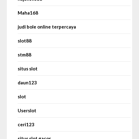
Maha168
judi bole online terpercaya
slot88
stm88
situs slot
daun123
slot
Userslot
ceri123
situs slot gacor