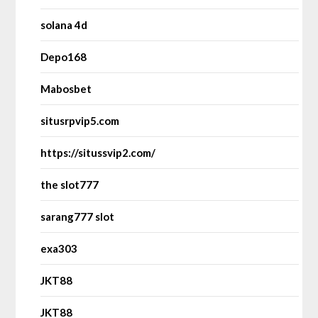
solana 4d
Depo168
Mabosbet
situsrpvip5.com
https://situssvip2.com/
the slot777
sarang777 slot
exa303
JKT88
JKT88