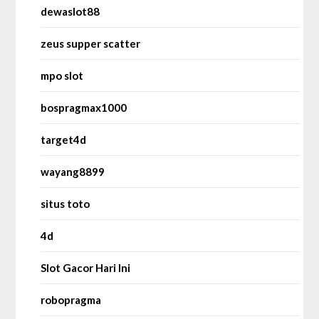
dewaslot88
zeus supper scatter
mpo slot
bospragmax1000
target4d
wayang8899
situs toto
4d
Slot Gacor Hari Ini
robopragma