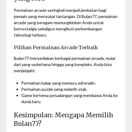
Permainan arcade seringkali menjadi jembatan bagi
pemain yang menyukai tantangan. Di Bulan77, permainan
arcade yang beragam memungkinkan Anda untuk
bernostalgia sekaligus mengikuti perkembangan
teknologi terbaru.
Pilihan Permainan Arcade Terbaik
Bulan77 menyediakan berbagai permainan arcade, mulai
dari yang sederhana hingga yang kompleks. Anda bisa
menjelajahi:
Permainan balap yang memacu adrenalin.
Permainan puzzle yang melatih otak.
Game bertema petualangan yang membawa Anda ke
dunia baru.
Kesimpulan: Mengapa Memilih
Bulan77?