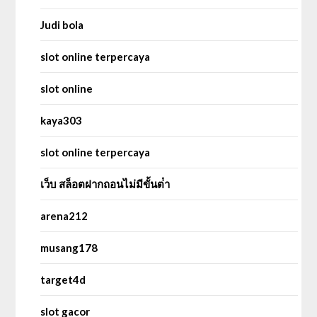
Judi bola
slot online terpercaya
slot online
kaya303
slot online terpercaya
เว็บ สล็อตฝากถอนไม่มีขั้นต่ํา
arena212
musang178
target4d
slot gacor