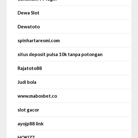
Dewa Slot
Dewatoto
spinhartaresmi.com
situs deposit pulsa 10k tanpa potongan
Rajatoto88
Judi bola
www.mabosbet.co
slot gacor
ayojp88 link
HOKI77