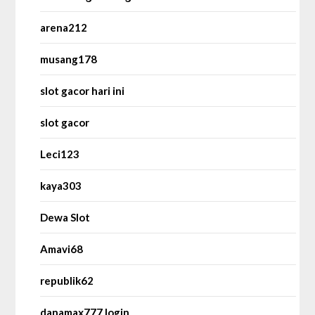
arena212
musang178
slot gacor hari ini
slot gacor
Leci123
kaya303
Dewa Slot
Amavi68
republik62
danamax777 login