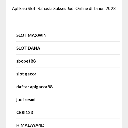
Aplikasi Slot: Rahasia Sukses Judi Online di Tahun 2023
SLOT MAXWIN
SLOT DANA
sbobet88
slot gacor
daftar apigacor88
judi resmi
CERI123
HIMALAYA4D