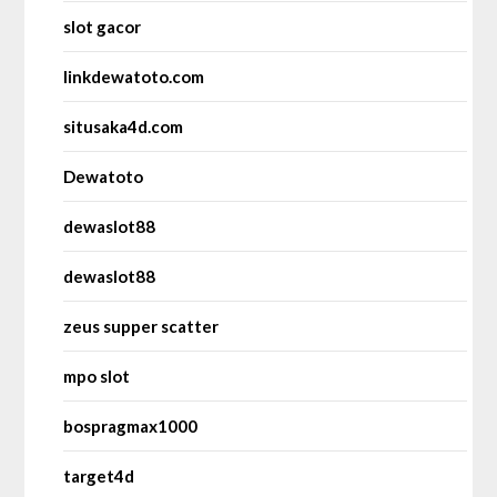
slot gacor
linkdewatoto.com
situsaka4d.com
Dewatoto
dewaslot88
dewaslot88
zeus supper scatter
mpo slot
bospragmax1000
target4d