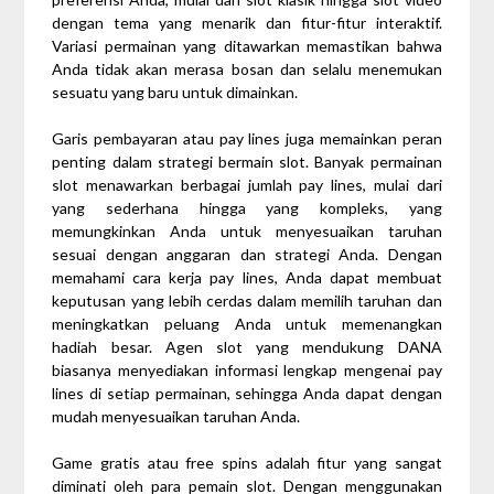
dengan tema yang menarik dan fitur-fitur interaktif.
Variasi permainan yang ditawarkan memastikan bahwa
Anda tidak akan merasa bosan dan selalu menemukan
sesuatu yang baru untuk dimainkan.
Garis pembayaran atau pay lines juga memainkan peran
penting dalam strategi bermain slot. Banyak permainan
slot menawarkan berbagai jumlah pay lines, mulai dari
yang sederhana hingga yang kompleks, yang
memungkinkan Anda untuk menyesuaikan taruhan
sesuai dengan anggaran dan strategi Anda. Dengan
memahami cara kerja pay lines, Anda dapat membuat
keputusan yang lebih cerdas dalam memilih taruhan dan
meningkatkan peluang Anda untuk memenangkan
hadiah besar. Agen slot yang mendukung DANA
biasanya menyediakan informasi lengkap mengenai pay
lines di setiap permainan, sehingga Anda dapat dengan
mudah menyesuaikan taruhan Anda.
Game gratis atau free spins adalah fitur yang sangat
diminati oleh para pemain slot. Dengan menggunakan