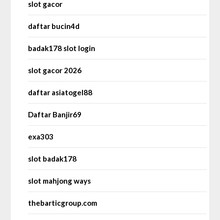
slot gacor
daftar bucin4d
badak178 slot login
slot gacor 2026
daftar asiatogel88
Daftar Banjir69
exa303
slot badak178
slot mahjong ways
thebarticgroup.com