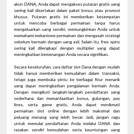
akun DANA, Anda dapat mengakses putaran gratis yang
sering kali disertakan dalam paket bonus atau promosi
khusus. Putaran gratis ini memberikan kesempatan
untuk mencoba berbagai permainan tanpa harus
mengeluarkan uang sendiri, memungkinkan Anda untuk
memahami mekanisme permainan dan mengasah strategi
sebelum bermain dengan uang asli. Selain itu, free spins
sering kali dilengkapi dengan multiplier yang dapat
meningkatkan kemenangan Anda secara signifikan.
Secara keseluruhan, cara daftar slot Dana dengan mudah
tidak hanya memberikan kemudahan dalam transaksi,
tetapi juga membuka pintu ke berbagai fitur menarik
yang dapat meningkatkan pengalaman bermain Anda.
Dengan mengikuti langkah-langkah pendaftaran yang
sederhana dan memanfaatkan bonus, gulungan, pay
lines, serta game gratis, Anda dapat menikmati
permainan slot online dengan lebih maksimal dan
peluang menang yang lebih besar. Jadi, jangan ragu
untuk memulai pendaftaran Anda melalui DANA dan
rasakan sendiri kemudahan serta keuntungan yang