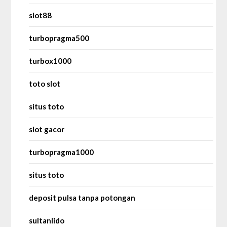
slot88
turbopragma500
turbox1000
toto slot
situs toto
slot gacor
turbopragma1000
situs toto
deposit pulsa tanpa potongan
sultanlido