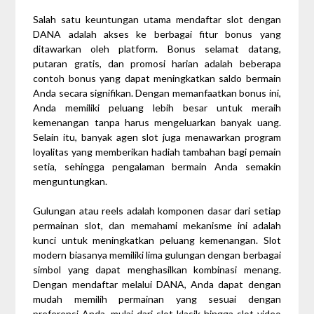
Salah satu keuntungan utama mendaftar slot dengan
DANA adalah akses ke berbagai fitur bonus yang
ditawarkan oleh platform. Bonus selamat datang,
putaran gratis, dan promosi harian adalah beberapa
contoh bonus yang dapat meningkatkan saldo bermain
Anda secara signifikan. Dengan memanfaatkan bonus ini,
Anda memiliki peluang lebih besar untuk meraih
kemenangan tanpa harus mengeluarkan banyak uang.
Selain itu, banyak agen slot juga menawarkan program
loyalitas yang memberikan hadiah tambahan bagi pemain
setia, sehingga pengalaman bermain Anda semakin
menguntungkan.
Gulungan atau reels adalah komponen dasar dari setiap
permainan slot, dan memahami mekanisme ini adalah
kunci untuk meningkatkan peluang kemenangan. Slot
modern biasanya memiliki lima gulungan dengan berbagai
simbol yang dapat menghasilkan kombinasi menang.
Dengan mendaftar melalui DANA, Anda dapat dengan
mudah memilih permainan yang sesuai dengan
preferensi Anda, mulai dari slot klasik hingga slot video