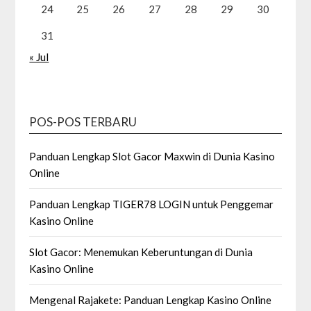
24
25
26
27
28
29
30
31
« Jul
POS-POS TERBARU
Panduan Lengkap Slot Gacor Maxwin di Dunia Kasino
Online
Panduan Lengkap TIGER78 LOGIN untuk Penggemar
Kasino Online
Slot Gacor: Menemukan Keberuntungan di Dunia
Kasino Online
Mengenal Rajakete: Panduan Lengkap Kasino Online