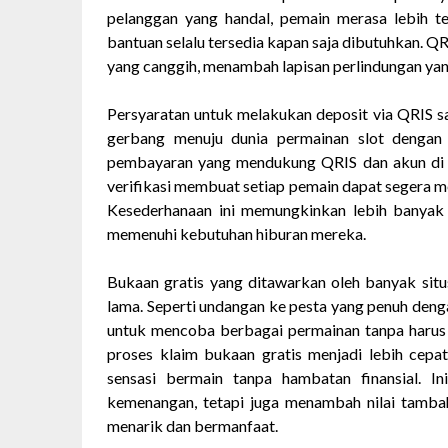
pelanggan yang handal, pemain merasa lebih 
bantuan selalu tersedia kapan saja dibutuhkan. 
yang canggih, menambah lapisan perlindungan yan
Persyaratan untuk melakukan deposit via QRIS s
gerbang menuju dunia permainan slot dengan 
pembayaran yang mendukung QRIS dan akun di s
verifikasi membuat setiap pemain dapat segera m
Kesederhanaan ini memungkinkan lebih banyak
memenuhi kebutuhan hiburan mereka.
Bukaan gratis yang ditawarkan oleh banyak sit
lama. Seperti undangan ke pesta yang penuh den
untuk mencoba berbagai permainan tanpa harus 
proses klaim bukaan gratis menjadi lebih ce
sensasi bermain tanpa hambatan finansial. I
kemenangan, tetapi juga menambah nilai tambah
menarik dan bermanfaat.