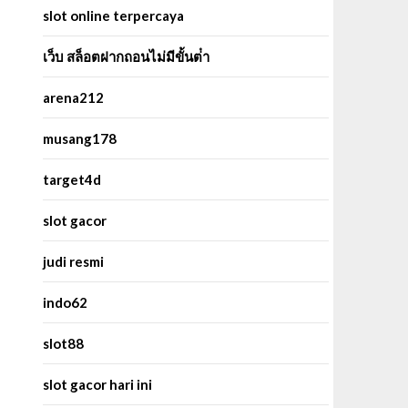
slot online terpercaya
เว็บ สล็อตฝากถอนไม่มีขั้นต่ํา
arena212
musang178
target4d
slot gacor
judi resmi
indo62
slot88
slot gacor hari ini