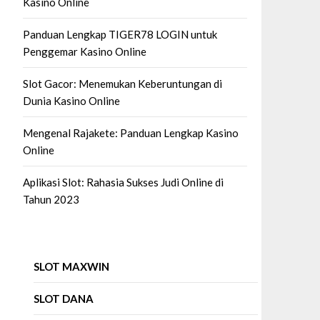
Kasino Online
Panduan Lengkap TIGER78 LOGIN untuk
Penggemar Kasino Online
Slot Gacor: Menemukan Keberuntungan di
Dunia Kasino Online
Mengenal Rajakete: Panduan Lengkap Kasino
Online
Aplikasi Slot: Rahasia Sukses Judi Online di
Tahun 2023
SLOT MAXWIN
SLOT DANA