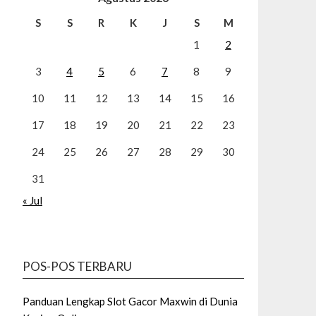
S
S
R
K
J
S
M
1
2
3
4
5
6
7
8
9
10
11
12
13
14
15
16
17
18
19
20
21
22
23
24
25
26
27
28
29
30
31
« Jul
POS-POS TERBARU
Panduan Lengkap Slot Gacor Maxwin di Dunia