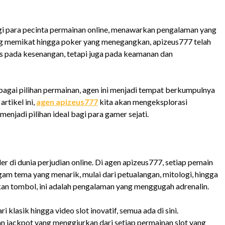
i para pecinta permainan online, menawarkan pengalaman yang
 yang memikat hingga poker yang menegangkan, apizeus777 telah
s pada kesenangan, tetapi juga pada keamanan dan
gai pilihan permainan, agen ini menjadi tempat berkumpulnya
rtikel ini,
agen apizeus777
kita akan mengeksplorasi
menjadi pilihan ideal bagi para gamer sejati.
er di dunia perjudian online. Di agen apizeus777, setiap pemain
am tema yang menarik, mulai dari petualangan, mitologi, hingga
kan tombol, ini adalah pengalaman yang menggugah adrenalin.
ri klasik hingga video slot inovatif, semua ada di sini.
jackpot yang menggiurkan dari setiap permainan slot yang