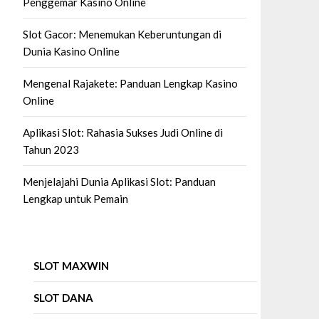
Penggemar Kasino Online
Slot Gacor: Menemukan Keberuntungan di
Dunia Kasino Online
Mengenal Rajakete: Panduan Lengkap Kasino
Online
Aplikasi Slot: Rahasia Sukses Judi Online di
Tahun 2023
Menjelajahi Dunia Aplikasi Slot: Panduan
Lengkap untuk Pemain
SLOT MAXWIN
SLOT DANA