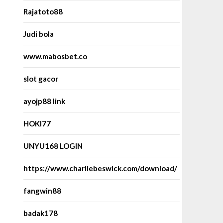
Rajatoto88
Judi bola
www.mabosbet.co
slot gacor
ayojp88 link
HOKI77
UNYU168 LOGIN
https://www.charliebeswick.com/download/
fangwin88
badak178