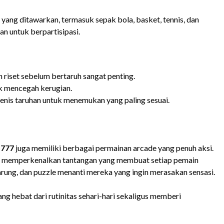
ng ditawarkan, termasuk sepak bola, basket, tennis, dan
n untuk berpartisipasi.
riset sebelum bertaruh sangat penting.
k mencegah kerugian.
enis taruhan untuk menemukan yang paling sesuai.
s777
juga memiliki berbagai permainan arcade yang penuh aksi.
ga memperkenalkan tantangan yang membuat setiap pemain
etarung, dan puzzle menanti mereka yang ingin merasakan sensasi.
ang hebat dari rutinitas sehari-hari sekaligus memberi