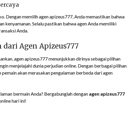
percaya
siko. Dengan memilih agen apizeus777, Anda memastikan bahwa
dan kenyamanan. Selalu pastikan bahwa agen Anda memiliki
ransaksi Anda.
 dari Agen Apizeus777
esankan, agen apizeus777 menunjukkan dirinya sebagai pilihan
ngin menjelajahi dunia perjudian online. Dengan berbagai pilihan
ap pemain akan merasakan pengalaman berbeda dari agen
galaman bermain Anda? Bergabunglah dengan
agen apizeus777
line hari ini!