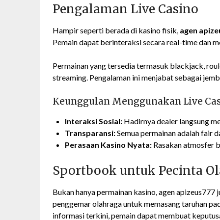
Pengalaman Live Casino
Hampir seperti berada di kasino fisik,
agen apize
Pemain dapat berinteraksi secara real-time dan 
Permainan yang tersedia termasuk blackjack, roul
streaming. Pengalaman ini menjabat sebagai jembat
Keunggulan Menggunakan Live Ca
Interaksi Sosial:
Hadirnya dealer langsung me
Transparansi:
Semua permainan adalah fair da
Perasaan Kasino Nyata:
Rasakan atmosfer b
Sportbook untuk Pecinta O
Bukan hanya permainan kasino, agen apizeus777
penggemar olahraga untuk memasang taruhan pada
informasi terkini, pemain dapat membuat keputusa