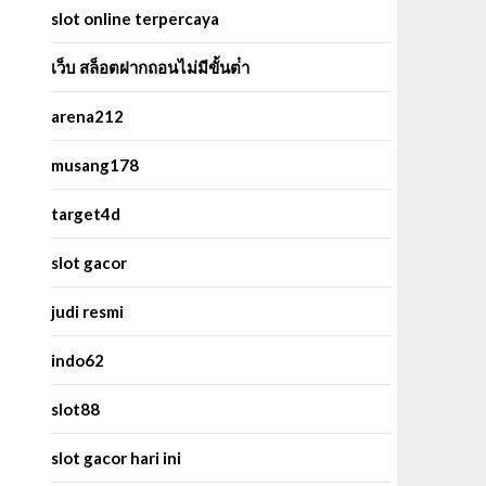
slot online terpercaya
เว็บ สล็อตฝากถอนไม่มีขั้นต่ํา
arena212
musang178
target4d
slot gacor
judi resmi
indo62
slot88
slot gacor hari ini