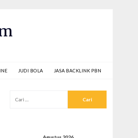
om
INE
JUDI BOLA
JASA BACKLINK PBN
CARI
UNTUK:
Agustus 2026