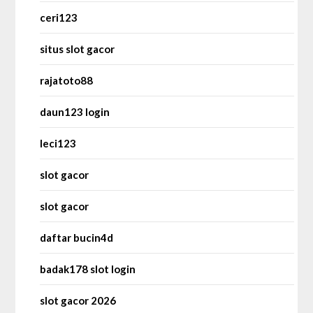
ceri123
situs slot gacor
rajatoto88
daun123 login
leci123
slot gacor
slot gacor
daftar bucin4d
badak178 slot login
slot gacor 2026