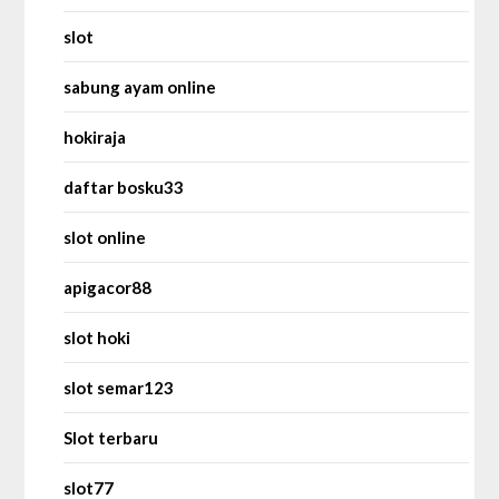
slot
sabung ayam online
hokiraja
daftar bosku33
slot online
apigacor88
slot hoki
slot semar123
Slot terbaru
slot77