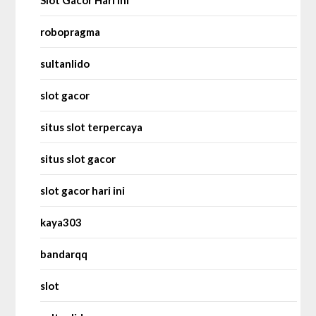
Slot Gacor Hari Ini
robopragma
sultanlido
slot gacor
situs slot terpercaya
situs slot gacor
slot gacor hari ini
kaya303
bandarqq
slot