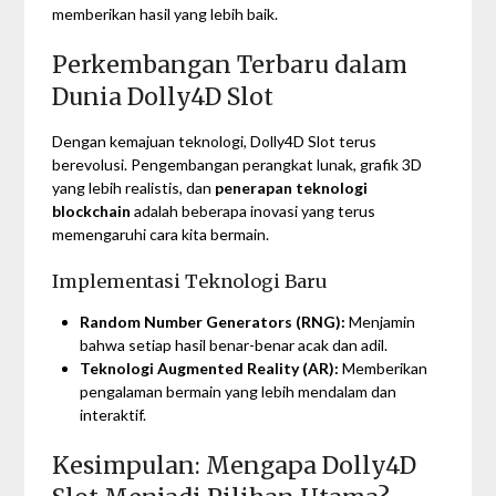
memberikan hasil yang lebih baik.
Perkembangan Terbaru dalam
Dunia Dolly4D Slot
Dengan kemajuan teknologi, Dolly4D Slot terus
berevolusi. Pengembangan perangkat lunak, grafik 3D
yang lebih realistis, dan
penerapan teknologi
blockchain
adalah beberapa inovasi yang terus
memengaruhi cara kita bermain.
Implementasi Teknologi Baru
Random Number Generators (RNG):
Menjamin
bahwa setiap hasil benar-benar acak dan adil.
Teknologi Augmented Reality (AR):
Memberikan
pengalaman bermain yang lebih mendalam dan
interaktif.
Kesimpulan: Mengapa Dolly4D