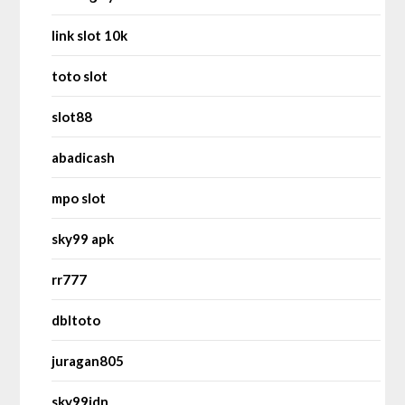
link slot 10k
toto slot
slot88
abadicash
mpo slot
sky99 apk
rr777
dbltoto
juragan805
sky99idn