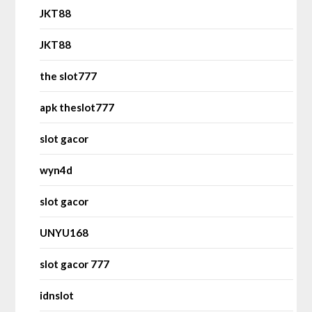
JKT88
JKT88
the slot777
apk theslot777
slot gacor
wyn4d
slot gacor
UNYU168
slot gacor 777
idnslot