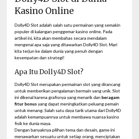
Kasino Online
Dolly4D Slot adalah salah satu permainan yang semakin
populer di kalangan penggemar kasino online. Pada
artikel ini, kita akan membahas secara mendalam
mengenai apa saja yang ditawarkan Dolly4D Slot. Mari
kita terjun ke dalam dunia yang penuh dengan
kesempatan dan strategi!
Apa Itu Dolly4D Slot?
Dolly4D Slot merupakan permainan slot yang dirancang
untuk memberikan pengalaman bermain yang unik. Slot
ini dikenal karena grafisnya yang menarik dan
beragam
fitur bonus
yang dapat meningkatkan peluang pemain
untuk menang. Salah satu daya tarik utama dari Dolly4D
adalah kemampuannya untuk membawa nuansa kasino
fisik ke dunia maya.
Dengan banyaknya pilihan tema dan desain, game ini
menawarkan sesuatu untuk setiap orang, menciptakan