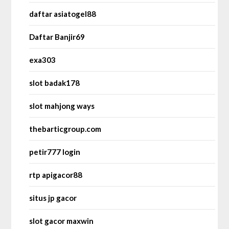
daftar asiatogel88
Daftar Banjir69
exa303
slot badak178
slot mahjong ways
thebarticgroup.com
petir777 login
rtp apigacor88
situs jp gacor
slot gacor maxwin