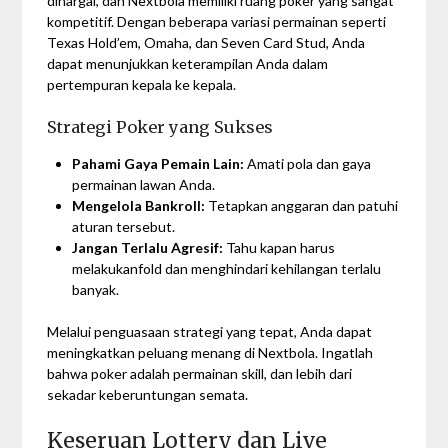
dihargai, dan Nextbola memiliki ruang poker yang sangat
kompetitif. Dengan beberapa variasi permainan seperti
Texas Hold’em, Omaha, dan Seven Card Stud, Anda
dapat menunjukkan keterampilan Anda dalam
pertempuran kepala ke kepala.
Strategi Poker yang Sukses
Pahami Gaya Pemain Lain:
Amati pola dan gaya
permainan lawan Anda.
Mengelola Bankroll:
Tetapkan anggaran dan patuhi
aturan tersebut.
Jangan Terlalu Agresif:
Tahu kapan harus
melakukanfold dan menghindari kehilangan terlalu
banyak.
Melalui penguasaan strategi yang tepat, Anda dapat
meningkatkan peluang menang di Nextbola. Ingatlah
bahwa poker adalah permainan skill, dan lebih dari
sekadar keberuntungan semata.
Keseruan Lottery dan Live