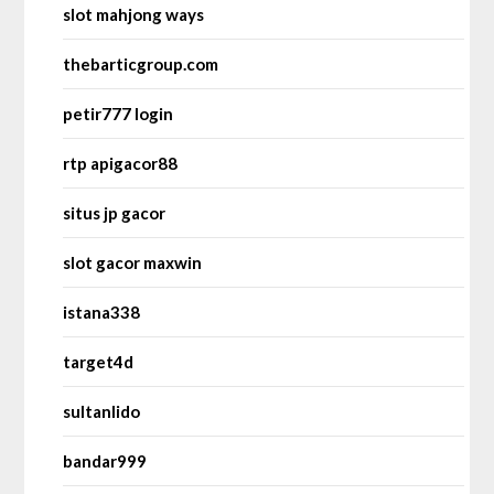
slot mahjong ways
thebarticgroup.com
petir777 login
rtp apigacor88
situs jp gacor
slot gacor maxwin
istana338
target4d
sultanlido
bandar999