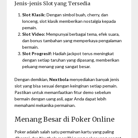
Jenis-jenis Slot yang Tersedia
Slot Klasik:
Dengan simbol buah, cherry, dan
lonceng, slot klasik memberikan nostalgia kepada
pemain.
Slot Video:
Mempunyai berbagai tema, efek suara,
dan bonus tambahan yang memperkaya pengalaman
bermain.
Slot Progresif:
Hadiah jackpot terus meningkat
dengan setiap taruhan yang dipasang, memberikan
peluang menang yang sangat besar.
Dengan demikian,
Nextbola
menyediakan banyak jenis
slot yang bisa sesuai dengan keinginan setiap pemain.
Pastikan untuk memanfaatkan fitur demo sebelum
bermain dengan uang asli, agar Anda dapat lebih
memahami mekanika permainan.
Menang Besar di Poker Online
Poker adalah salah satu permainan kartu yang paling