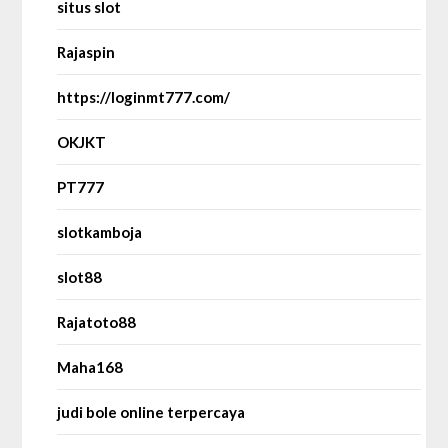
situs slot
Rajaspin
https://loginmt777.com/
OKJKT
PT777
slotkamboja
slot88
Rajatoto88
Maha168
judi bole online terpercaya