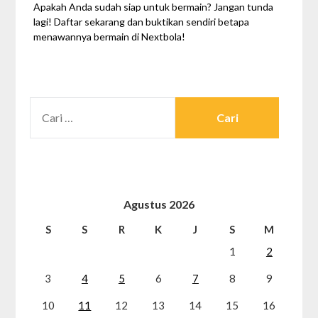
Apakah Anda sudah siap untuk bermain? Jangan tunda
lagi! Daftar sekarang dan buktikan sendiri betapa
menawannya bermain di Nextbola!
CARI
UNTUK:
Agustus 2026
S
S
R
K
J
S
M
1
2
3
4
5
6
7
8
9
10
11
12
13
14
15
16