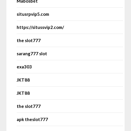
Mabosbet
situsrpvip5.com
https://situssvip2.com/
the slot777
sarang777 slot
exa303
JKT88
JKT88
the slot777
apk theslot777