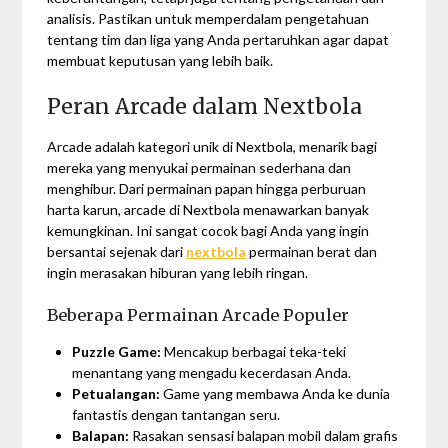
analisis. Pastikan untuk memperdalam pengetahuan
tentang tim dan liga yang Anda pertaruhkan agar dapat
membuat keputusan yang lebih baik.
Peran Arcade dalam Nextbola
Arcade adalah kategori unik di Nextbola, menarik bagi
mereka yang menyukai permainan sederhana dan
menghibur. Dari permainan papan hingga perburuan
harta karun, arcade di Nextbola menawarkan banyak
kemungkinan. Ini sangat cocok bagi Anda yang ingin
bersantai sejenak dari
nextbola
permainan berat dan
ingin merasakan hiburan yang lebih ringan.
Beberapa Permainan Arcade Populer
Puzzle Game:
Mencakup berbagai teka-teki
menantang yang mengadu kecerdasan Anda.
Petualangan:
Game yang membawa Anda ke dunia
fantastis dengan tantangan seru.
Balapan:
Rasakan sensasi balapan mobil dalam grafis