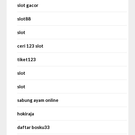
slot gacor
slot88
slot
ceri 123 slot
tiket123
slot
slot
sabung ayam online
hokiraja
daftar bosku33