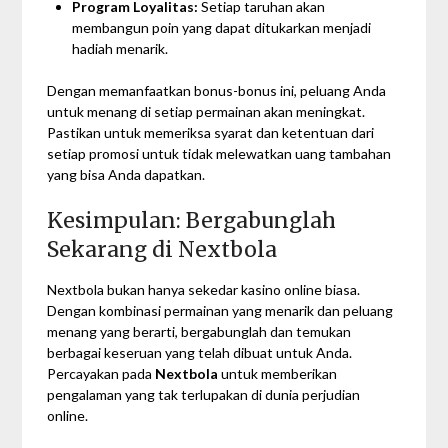
Program Loyalitas:
Setiap taruhan akan
membangun poin yang dapat ditukarkan menjadi
hadiah menarik.
Dengan memanfaatkan bonus-bonus ini, peluang Anda
untuk menang di setiap permainan akan meningkat.
Pastikan untuk memeriksa syarat dan ketentuan dari
setiap promosi untuk tidak melewatkan uang tambahan
yang bisa Anda dapatkan.
Kesimpulan: Bergabunglah
Sekarang di Nextbola
Nextbola bukan hanya sekedar kasino online biasa.
Dengan kombinasi permainan yang menarik dan peluang
menang yang berarti, bergabunglah dan temukan
berbagai keseruan yang telah dibuat untuk Anda.
Percayakan pada
Nextbola
untuk memberikan
pengalaman yang tak terlupakan di dunia perjudian
online.