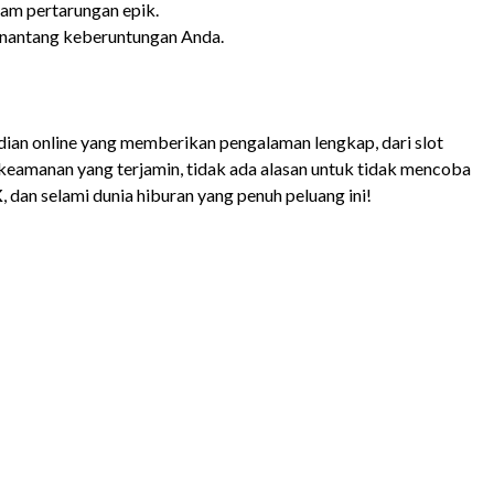
am pertarungan epik.
nantang keberuntungan Anda.
dian online yang memberikan pengalaman lengkap, dari slot
n keamanan yang terjamin, tidak ada alasan untuk tidak mencoba
K
, dan selami dunia hiburan yang penuh peluang ini!