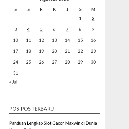
S
S
R
K
J
S
M
1
2
3
4
5
6
7
8
9
10
11
12
13
14
15
16
17
18
19
20
21
22
23
24
25
26
27
28
29
30
31
« Jul
POS-POS TERBARU
Panduan Lengkap Slot Gacor Maxwin di Dunia