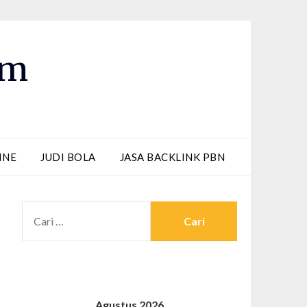
om
INE
JUDI BOLA
JASA BACKLINK PBN
CARI
UNTUK:
Agustus 2026