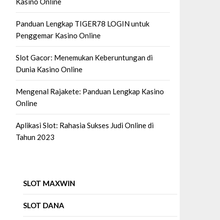
Kasino Online
Panduan Lengkap TIGER78 LOGIN untuk
Penggemar Kasino Online
Slot Gacor: Menemukan Keberuntungan di
Dunia Kasino Online
Mengenal Rajakete: Panduan Lengkap Kasino
Online
Aplikasi Slot: Rahasia Sukses Judi Online di
Tahun 2023
SLOT MAXWIN
SLOT DANA