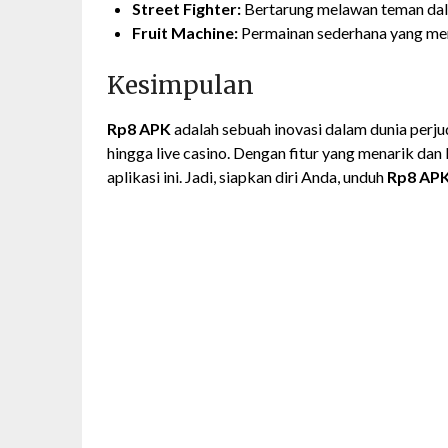
Street Fighter:
Bertarung melawan teman dal
Fruit Machine:
Permainan sederhana yang me
Kesimpulan
Rp8 APK
adalah sebuah inovasi dalam dunia perju
hingga live casino. Dengan fitur yang menarik da
aplikasi ini. Jadi, siapkan diri Anda, unduh
Rp8 AP