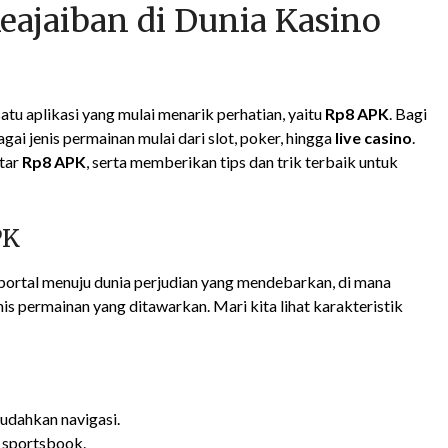
ajaiban di Dunia Kasino
satu aplikasi yang mulai menarik perhatian, yaitu
Rp8 APK
. Bagi
i jenis permainan mulai dari slot, poker, hingga
live casino
.
utar
Rp8 APK
, serta memberikan tips dan trik terbaik untuk
PK
h portal menuju dunia perjudian yang mendebarkan, di mana
s permainan yang ditawarkan. Mari kita lihat karakteristik
dahkan navigasi.
 sportsbook.