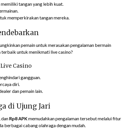
memiliki tangan yang lebih kuat.
ermainan.
ntuk memperkirakan tangan mereka.
endebarkan
ngkinkan pemain untuk merasakan pengalaman bermain
terbaik untuk menikmati live casino?
Live Casino
menghindari gangguan.
rcaya diri.
ealer dan pemain lain.
 di Ujung Jari
, dan
Rp8 APK
memudahkan pengalaman tersebut melalui fitur
da berbagai cabang olahraga dengan mudah.