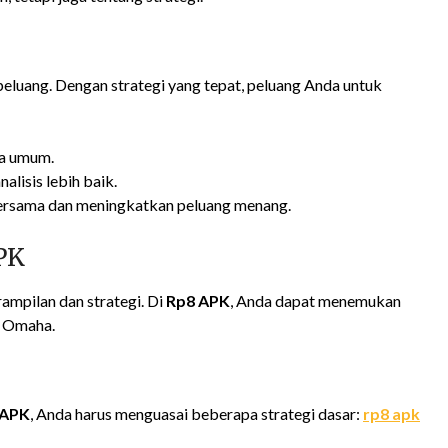
eluang. Dengan strategi yang tepat, peluang Anda untuk
la umum.
alisis lebih baik.
ersama dan meningkatkan peluang menang.
PK
mpilan dan strategi. Di
Rp8 APK
, Anda dapat menemukan
a Omaha.
 APK
, Anda harus menguasai beberapa strategi dasar:
rp8 apk