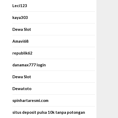
Leci123
kaya303
Dewa Slot
Amavi68
republik62
danamax777 login
Dewa Slot
Dewatoto
spinhartaresmi.com
situs deposit pulsa 10k tanpa potongan