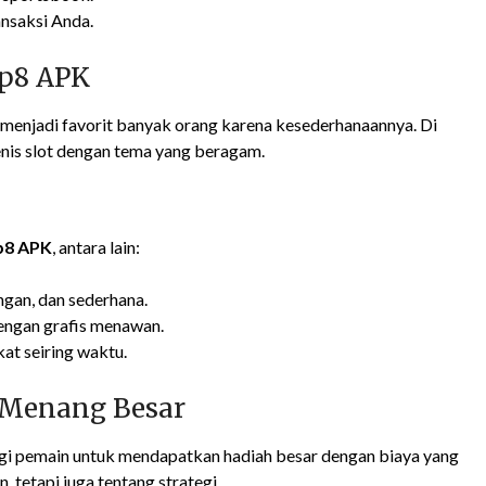
ansaksi Anda.
Rp8 APK
i menjadi favorit banyak orang karena kesederhanaannya. Di
nis slot dengan tema yang beragam.
p8 APK
, antara lain:
gan, dan sederhana.
engan grafis menawan.
at seiring waktu.
 Menang Besar
 pemain untuk mendapatkan hadiah besar dengan biaya yang
 tetapi juga tentang strategi.