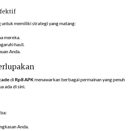
fektif
g untuk memiliki strategi yang matang:
ma mereka.
aruhi hasil.
ahuan Anda.
erlupakan
cade
di
Rp8 APK
menawarkan berbagai permainan yang penuh
 ada di sini.
oba:
angkasan Anda.