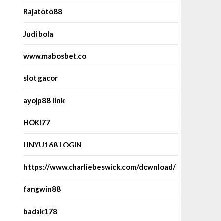
Rajatoto88
Judi bola
www.mabosbet.co
slot gacor
ayojp88 link
HOKI77
UNYU168 LOGIN
https://www.charliebeswick.com/download/
fangwin88
badak178