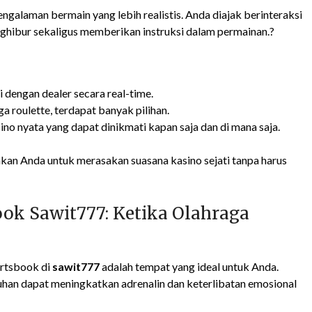
galaman bermain yang lebih realistis. Anda diajak berinteraksi
nghibur sekaligus memberikan instruksi dalam permainan.?
i dengan dealer secara real-time.
 roulette, terdapat banyak pilihan.
 nyata yang dapat dinikmati kapan saja dan di mana saja.
an Anda untuk merasakan suasana kasino sejati tanpa harus
ok Sawit777: Ketika Olahraga
ortsbook di
sawit777
adalah tempat yang ideal untuk Anda.
an dapat meningkatkan adrenalin dan keterlibatan emosional