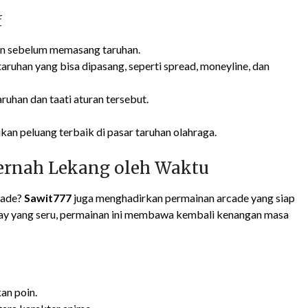
f
in sebelum memasang taruhan.
taruhan yang bisa dipasang, seperti spread, moneyline, dan
uhan dan taati aturan tersebut.
an peluang terbaik di pasar taruhan olahraga.
Pernah Lekang oleh Waktu
cade?
Sawit777
juga menghadirkan permainan arcade yang siap
ay yang seru, permainan ini membawa kembali kenangan masa
an poin.