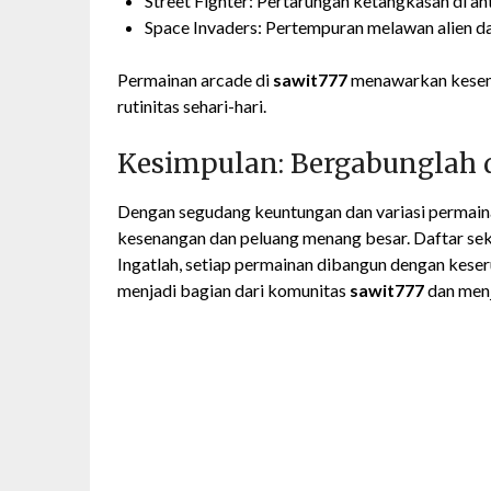
Street Fighter: Pertarungan ketangkasan di an
Space Invaders: Pertempuran melawan alien dari
Permainan arcade di
sawit777
menawarkan kesenan
rutinitas sehari-hari.
Kesimpulan: Bergabunglah 
Dengan segudang keuntungan dan variasi permain
kesenangan dan peluang menang besar. Daftar sek
Ingatlah, setiap permainan dibangun dengan keser
menjadi bagian dari komunitas
sawit777
dan menj