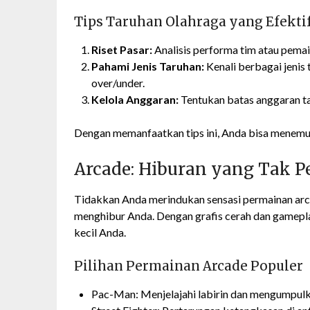
Tips Taruhan Olahraga yang Efekti
Riset Pasar:
Analisis performa tim atau pema
Pahami Jenis Taruhan:
Kenali berbagai jenis 
over/under.
Kelola Anggaran:
Tentukan batas anggaran tar
Dengan memanfaatkan tips ini, Anda bisa menemuk
Arcade: Hiburan yang Tak 
Tidakkan Anda merindukan sensasi permainan ar
menghibur Anda. Dengan grafis cerah dan gamepl
kecil Anda.
Pilihan Permainan Arcade Populer
Pac-Man: Menjelajahi labirin dan mengumpulk