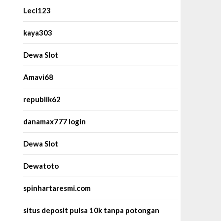
Leci123
kaya303
Dewa Slot
Amavi68
republik62
danamax777 login
Dewa Slot
Dewatoto
spinhartaresmi.com
situs deposit pulsa 10k tanpa potongan