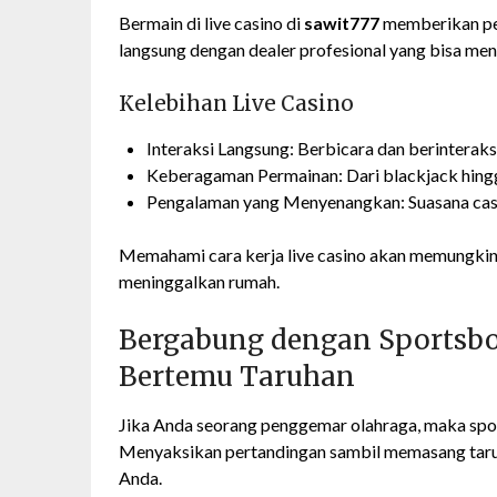
Bermain di live casino di
sawit777
memberikan pen
langsung dengan dealer profesional yang bisa me
Kelebihan Live Casino
Interaksi Langsung: Berbicara dan berinteraks
Keberagaman Permainan: Dari blackjack hingga
Pengalaman yang Menyenangkan: Suasana casino
Memahami cara kerja live casino akan memungkink
meninggalkan rumah.
Bergabung dengan Sportsbo
Bertemu Taruhan
Jika Anda seorang penggemar olahraga, maka sp
Menyaksikan pertandingan sambil memasang taruh
Anda.