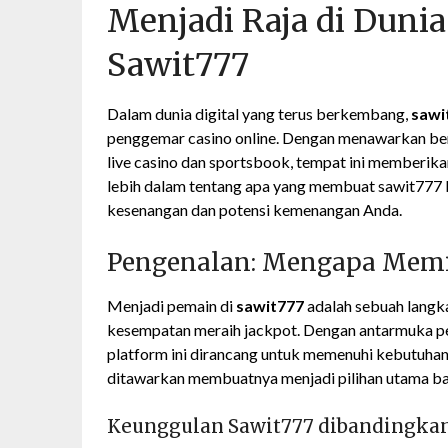
Menjadi Raja di Duni
Sawit777
Dalam dunia digital yang terus berkembang,
sawi
penggemar casino online. Dengan menawarkan berba
live casino dan sportsbook, tempat ini memberika
lebih dalam tentang apa yang membuat sawit777
kesenangan dan potensi kemenangan Anda.
Pengenalan: Mengapa Memi
Menjadi pemain di
sawit777
adalah sebuah langk
kesempatan meraih jackpot. Dengan antarmuka pen
platform ini dirancang untuk memenuhi kebutuhan
ditawarkan membuatnya menjadi pilihan utama ba
Keunggulan Sawit777 dibandingkan