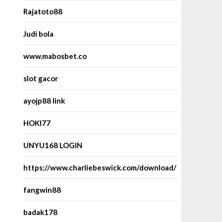
Rajatoto88
Judi bola
www.mabosbet.co
slot gacor
ayojp88 link
HOKI77
UNYU168 LOGIN
https://www.charliebeswick.com/download/
fangwin88
badak178