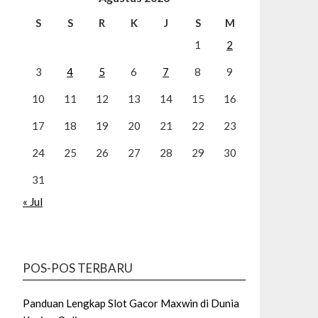
S
S
R
K
J
S
M
1
2
3
4
5
6
7
8
9
10
11
12
13
14
15
16
17
18
19
20
21
22
23
24
25
26
27
28
29
30
31
« Jul
POS-POS TERBARU
Panduan Lengkap Slot Gacor Maxwin di Dunia