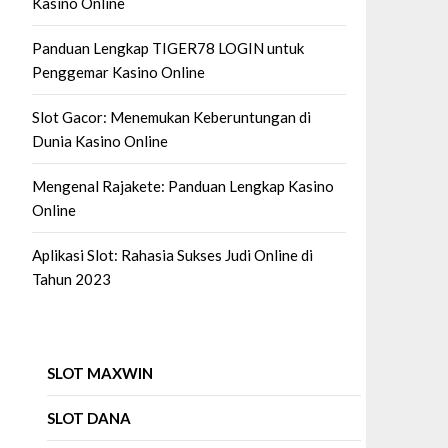
Kasino Online
Panduan Lengkap TIGER78 LOGIN untuk
Penggemar Kasino Online
Slot Gacor: Menemukan Keberuntungan di
Dunia Kasino Online
Mengenal Rajakete: Panduan Lengkap Kasino
Online
Aplikasi Slot: Rahasia Sukses Judi Online di
Tahun 2023
SLOT MAXWIN
SLOT DANA