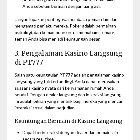
Anda sebelum bermain dengan uang asli.
Jangan lupakan pentingnya membaca pemain lain dan
mengamati perilaku mereka. Poker adalah permainan
psikologi, dan kemampuan untuk memahami teman-
teman Anda bisa menjadi keuntungan besar.
3. Pengalaman Kasino Langsung
di PT777
Salah satu keunggulan
PT777
adalah pengalaman kasino
langsung yang tak tertandingi. Anda dapat merasakan
suasana kasino nyata dari kenyamanan rumah Anda
sendiri. Dengan dealer langsung dan interaksi langsung,
ini adalah pilihan yang menarik bagi mereka yang mencari
interaksi sosial dalam perjudian.
Keuntungan Bermain di Kasino Langsung
Dapat berinteraksi dengan dealer dan pemain lain
secara real-time.