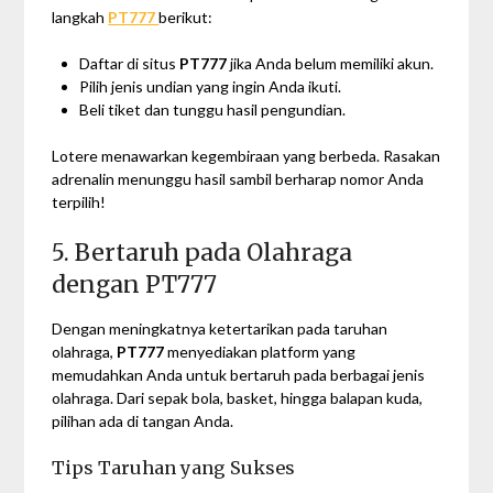
langkah
PT777
berikut:
Daftar di situs
PT777
jika Anda belum memiliki akun.
Pilih jenis undian yang ingin Anda ikuti.
Beli tiket dan tunggu hasil pengundian.
Lotere menawarkan kegembiraan yang berbeda. Rasakan
adrenalin menunggu hasil sambil berharap nomor Anda
terpilih!
5. Bertaruh pada Olahraga
dengan PT777
Dengan meningkatnya ketertarikan pada taruhan
olahraga,
PT777
menyediakan platform yang
memudahkan Anda untuk bertaruh pada berbagai jenis
olahraga. Dari sepak bola, basket, hingga balapan kuda,
pilihan ada di tangan Anda.
Tips Taruhan yang Sukses