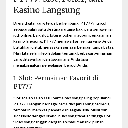
Kasino Langsung
Di era digital yang terus berkembang,
PT777
muncul
sebagai salah satu destinasi utama bagi para penggemar
judi online. Baik slot, lotere, poker, maupun pengalaman
kasino langsung, PT777 menawarkan semua yang Anda
butuhkan untuk merasakan sensasi bermain tanpa batas.
Mari kita selami lebih dalam tentang berbagai permainan
yang ditawarkan dan bagaimana Anda bisa
memaksimalkan pengalaman berjudi Anda.
1. Slot: Permainan Favorit di
PT777
Slot adalah salah satu permainan yang paling populer di
PT777
. Dengan berbagai tema dan jenis yang tersedia,
tempat ini memikat pemain dari segala usia. Mulai dari
slot klasik dengan simbol buah yang familiar hingga slot
video yang canggih dengan animasi menarik, pilihan
sangat beragam.