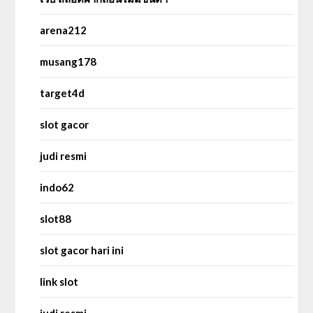
arena212
musang178
target4d
slot gacor
judi resmi
indo62
slot88
slot gacor hari ini
link slot