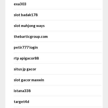
exa303
slot badak178
slot mahjong ways
thebarticgroup.com
petir777 login
rtp apigacor88
situs jp gacor
slot gacor maxwin
istana338
target4d