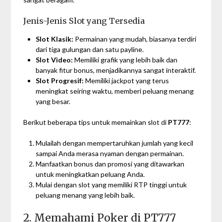
Jenis-Jenis Slot yang Tersedia
Slot Klasik:
Permainan yang mudah, biasanya terdiri
dari tiga gulungan dan satu payline.
Slot Video:
Memiliki grafik yang lebih baik dan
banyak fitur bonus, menjadikannya sangat interaktif.
Slot Progresif:
Memiliki jackpot yang terus
meningkat seiring waktu, memberi peluang menang
yang besar.
Berikut beberapa tips untuk memainkan slot di
PT777
:
Mulailah dengan mempertaruhkan jumlah yang kecil
sampai Anda merasa nyaman dengan permainan.
Manfaatkan bonus dan promosi yang ditawarkan
untuk meningkatkan peluang Anda.
Mulai dengan slot yang memiliki RTP tinggi untuk
peluang menang yang lebih baik.
2. Memahami Poker di PT777