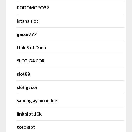
PODOMORO89
istana slot
gacor777
Link Slot Dana
SLOT GACOR
slot88
slot gacor
sabung ayam online
link slot 10k
toto slot