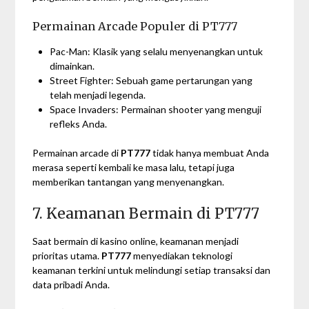
Permainan Arcade Populer di PT777
Pac-Man: Klasik yang selalu menyenangkan untuk
dimainkan.
Street Fighter: Sebuah game pertarungan yang
telah menjadi legenda.
Space Invaders: Permainan shooter yang menguji
refleks Anda.
Permainan arcade di
PT777
tidak hanya membuat Anda
merasa seperti kembali ke masa lalu, tetapi juga
memberikan tantangan yang menyenangkan.
7. Keamanan Bermain di PT777
Saat bermain di kasino online, keamanan menjadi
prioritas utama.
PT777
menyediakan teknologi
keamanan terkini untuk melindungi setiap transaksi dan
data pribadi Anda.