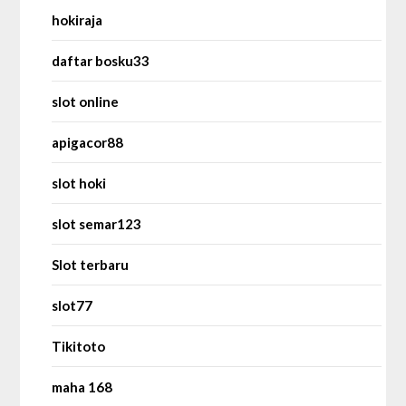
hokiraja
daftar bosku33
slot online
apigacor88
slot hoki
slot semar123
Slot terbaru
slot77
Tikitoto
maha 168