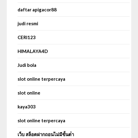
daftar apigacor88
judi resmi
CERI123
HIMALAYA4D
Judi bola
slot online terpercaya
slot online
kaya303
slot online terpercaya
เว็บ สล็อตฝากถอนไม่มีขั้นต่ํา