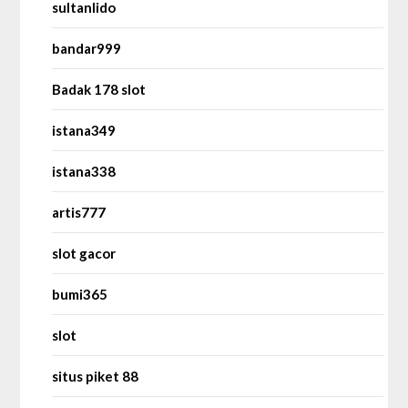
sultanlido
bandar999
Badak 178 slot
istana349
istana338
artis777
slot gacor
bumi365
slot
situs piket 88