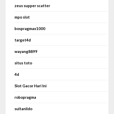
zeus supper scatter
mpo slot
bospragmax1000
target4d
wayang8899
situs toto
4d
Slot Gacor Hari Ini
robopragma
sultanlido