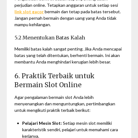
perjudian online. Tetapkan anggaran untuk setiap sesi
link slot gacor
bermain dan tetap pada batas tersebut.
Jangan pernah bermain dengan uang yang Anda tidak
mampu kehilangan.
5.2 Menentukan Batas Kalah
Memiliki batas kalah sangat penting. Jika Anda mencapai
batas yang telah ditentukan, berhenti bermain. Ini akan
membantu Anda menghindari kerugian lebih besar.
6. Praktik Terbaik untuk
Bermain Slot Online
Agar pengalaman bermain slot Anda lebih
menyenangkan dan menguntungkan, pertimbangkan
untuk mengikuti praktik terbaik berikut:
Pelajari Mesin Slot:
Setiap mesin slot memiliki
karakteristik sendiri, pelajari untuk memahami cara
kerjanya.