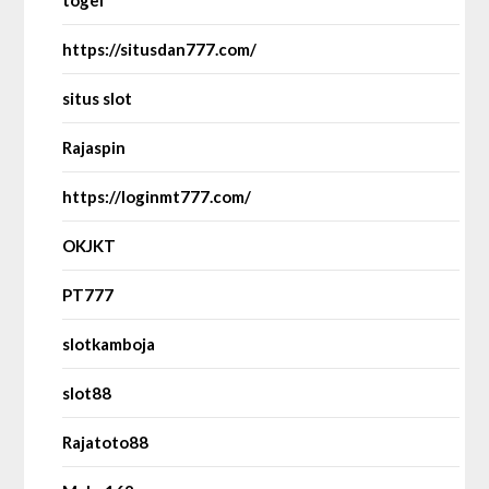
togel
https://situsdan777.com/
situs slot
Rajaspin
https://loginmt777.com/
OKJKT
PT777
slotkamboja
slot88
Rajatoto88