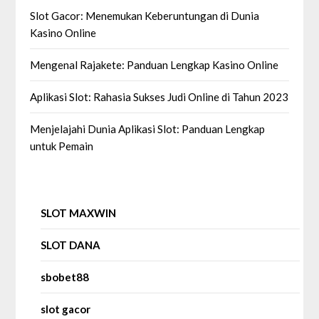
Slot Gacor: Menemukan Keberuntungan di Dunia
Kasino Online
Mengenal Rajakete: Panduan Lengkap Kasino Online
Aplikasi Slot: Rahasia Sukses Judi Online di Tahun 2023
Menjelajahi Dunia Aplikasi Slot: Panduan Lengkap
untuk Pemain
SLOT MAXWIN
SLOT DANA
sbobet88
slot gacor