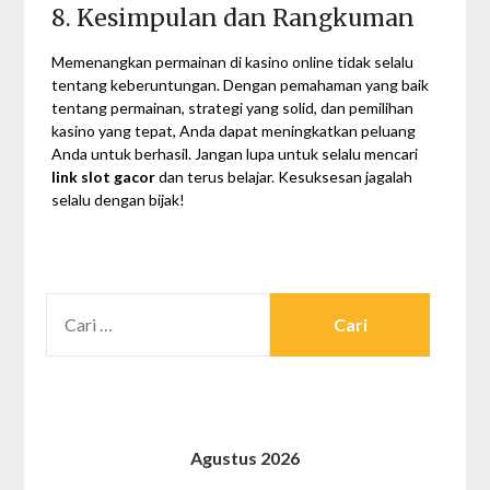
8. Kesimpulan dan Rangkuman
Memenangkan permainan di kasino online tidak selalu
tentang keberuntungan. Dengan pemahaman yang baik
tentang permainan, strategi yang solid, dan pemilihan
kasino yang tepat, Anda dapat meningkatkan peluang
Anda untuk berhasil. Jangan lupa untuk selalu mencari
link slot gacor
dan terus belajar. Kesuksesan jagalah
selalu dengan bijak!
CARI
UNTUK:
Agustus 2026