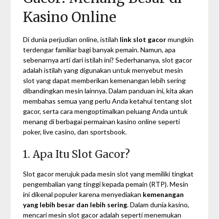
Kasino Online
Di dunia perjudian online, istilah
link slot gacor
mungkin
terdengar familiar bagi banyak pemain. Namun, apa
sebenarnya arti dari istilah ini? Sederhananya, slot gacor
adalah istilah yang digunakan untuk menyebut mesin
slot yang dapat memberikan kemenangan lebih sering
dibandingkan mesin lainnya. Dalam panduan ini, kita akan
membahas semua yang perlu Anda ketahui tentang slot
gacor, serta cara mengoptimalkan peluang Anda untuk
menang di berbagai permainan kasino online seperti
poker, live casino, dan sportsbook.
1. Apa Itu Slot Gacor?
Slot gacor merujuk pada mesin slot yang memiliki tingkat
pengembalian yang tinggi kepada pemain (RTP). Mesin
ini dikenal populer karena menyediakan
kemenangan
yang lebih besar dan lebih sering
. Dalam dunia kasino,
mencari mesin slot gacor adalah seperti menemukan