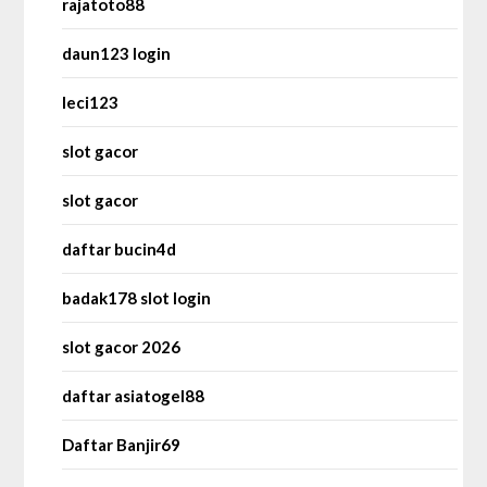
rajatoto88
daun123 login
leci123
slot gacor
slot gacor
daftar bucin4d
badak178 slot login
slot gacor 2026
daftar asiatogel88
Daftar Banjir69