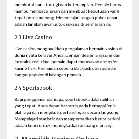
membutuhkan strategi dan keterampilan. Pemain harus
mampu membaca lawan dan membuat keputusan yang
tepat untuk menang. Mempelajari tangan poker dasar
adalah langkah awal untuk sukses di permainan ini.
2.3 Live Casino
Live casino menghadirkan pengalaman bermain kasino di
dunia nyata ke layar Anda. Dengan dealer langsung dan
interaksi real-time, pemain dapat merasakan atmosfer
kasino fisik. Permainan seperti blackjack dan roulette
sangat populer di kalangan pemain.
2.4 Sportsbook
Bagi penggemar olahraga, sportsbook adalah pilihan
yang tepat. Anda dapat bertaruh pada berbagai jenis
olahraga dan mengikuti pertandingan secara langsung.
Mempelajari statistik dan memperhatikan berita terkini
adalah kunci untuk meningkatkan peluang menang.