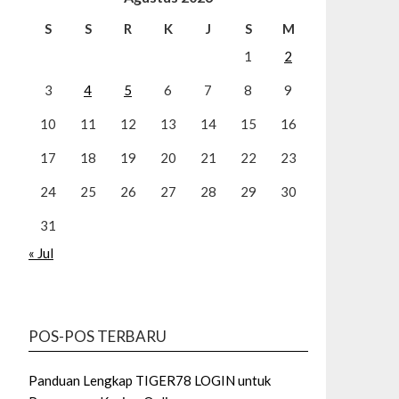
S
S
R
K
J
S
M
1
2
3
4
5
6
7
8
9
10
11
12
13
14
15
16
17
18
19
20
21
22
23
24
25
26
27
28
29
30
31
« Jul
POS-POS TERBARU
Panduan Lengkap TIGER78 LOGIN untuk