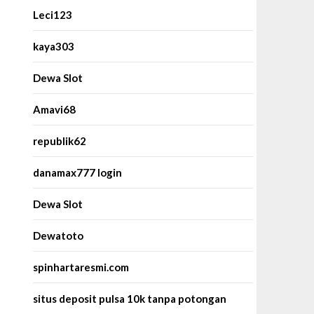
Leci123
kaya303
Dewa Slot
Amavi68
republik62
danamax777 login
Dewa Slot
Dewatoto
spinhartaresmi.com
situs deposit pulsa 10k tanpa potongan