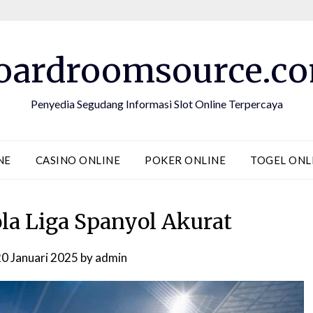
oardroomsource.c
Penyedia Segudang Informasi Slot Online Terpercaya
NE
CASINO ONLINE
POKER ONLINE
TOGEL ONL
ola Liga Spanyol Akurat
0 Januari 2025
by
admin