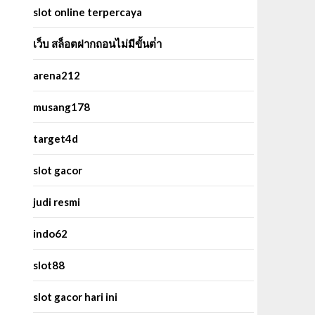
slot online terpercaya
เว็บ สล็อตฝากถอนไม่มีขั้นต่ํา
arena212
musang178
target4d
slot gacor
judi resmi
indo62
slot88
slot gacor hari ini