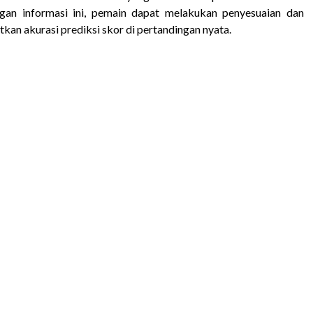
gan informasi ini, pemain dapat melakukan penyesuaian dan
an akurasi prediksi skor di pertandingan nyata.