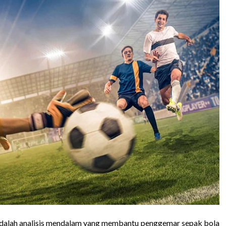
dalah analisis mendalam yang membantu penggemar sepak bola