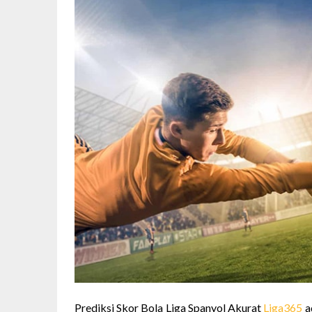
Prediksi Skor Bola Liga Spanyol Akurat
Liga365
a