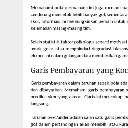
Memahami pola permainan tim juga menjadi bag
cenderung mencetak lebih banyak gol, sementara 
skor. Informasi ini memungkinkan pemain untuk
kelemahan masing-masing tim.
Selain statistik, faktor psikologis seperti motiva
untuk gelar atau menghindari degradasi biasan
elemen ini dalam gulungan data memberikan gamba
Garis Pembayaran yang Kom
Garis pembayaran dalam taruhan sepak bola ada
dan dibayarkan. Memahami garis pembayaran s
prediksi skor yang akurat. Garis ini mencakup be
langsung.
Taruhan over/under adalah salah satu garis pemb
gol dalam pertandingan akan melebihi atau kuran