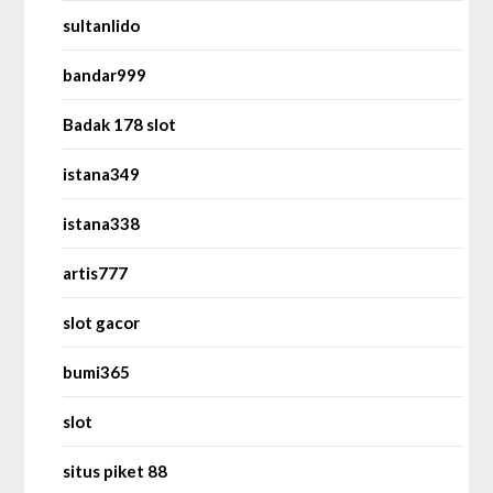
sultanlido
bandar999
Badak 178 slot
istana349
istana338
artis777
slot gacor
bumi365
slot
situs piket 88