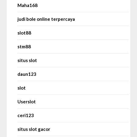
Maha168
judi bole online terpercaya
slot88
stm88
situs slot
daun123
slot
Userslot
ceri123
situs slot gacor