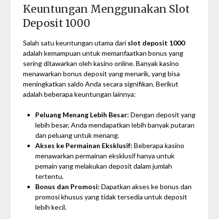
Keuntungan Menggunakan Slot
Deposit 1000
Salah satu keuntungan utama dari
slot deposit 1000
adalah kemampuan untuk memanfaatkan bonus yang
sering ditawarkan oleh kasino online. Banyak kasino
menawarkan bonus deposit yang menarik, yang bisa
meningkatkan saldo Anda secara signifikan. Berikut
adalah beberapa keuntungan lainnya:
Peluang Menang Lebih Besar:
Dengan deposit yang
lebih besar, Anda mendapatkan lebih banyak putaran
dan peluang untuk menang.
Akses ke Permainan Eksklusif:
Beberapa kasino
menawarkan permainan eksklusif hanya untuk
pemain yang melakukan deposit dalam jumlah
tertentu.
Bonus dan Promosi:
Dapatkan akses ke bonus dan
promosi khusus yang tidak tersedia untuk deposit
lebih kecil.