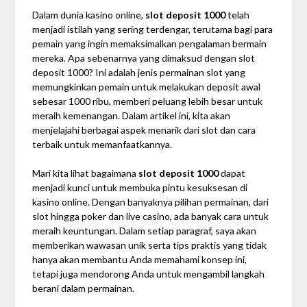
Dalam dunia kasino online,
slot deposit 1000
telah
menjadi istilah yang sering terdengar, terutama bagi para
pemain yang ingin memaksimalkan pengalaman bermain
mereka. Apa sebenarnya yang dimaksud dengan slot
deposit 1000? Ini adalah jenis permainan slot yang
memungkinkan pemain untuk melakukan deposit awal
sebesar 1000 ribu, memberi peluang lebih besar untuk
meraih kemenangan. Dalam artikel ini, kita akan
menjelajahi berbagai aspek menarik dari slot dan cara
terbaik untuk memanfaatkannya.
Mari kita lihat bagaimana
slot deposit 1000
dapat
menjadi kunci untuk membuka pintu kesuksesan di
kasino online. Dengan banyaknya pilihan permainan, dari
slot hingga poker dan live casino, ada banyak cara untuk
meraih keuntungan. Dalam setiap paragraf, saya akan
memberikan wawasan unik serta tips praktis yang tidak
hanya akan membantu Anda memahami konsep ini,
tetapi juga mendorong Anda untuk mengambil langkah
berani dalam permainan.