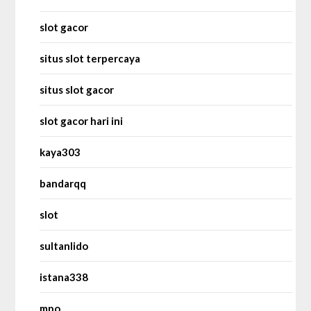
slot gacor
situs slot terpercaya
situs slot gacor
slot gacor hari ini
kaya303
bandarqq
slot
sultanlido
istana338
mpo