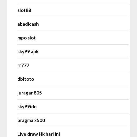
slot88
abadicash
mpo slot
sky99 apk
rr777
dbltoto
juragan805
sky99idn
pragma x500
Live draw Hk hari ini