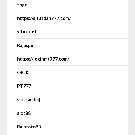
togel
https://situsdan777.com/
situs slot
Rajaspin
https://loginmt777.com/
OKJKT
PT777
slotkamboja
slot88
Rajatoto88