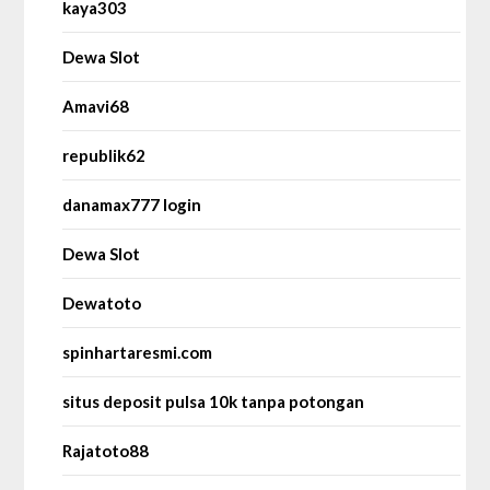
kaya303
Dewa Slot
Amavi68
republik62
danamax777 login
Dewa Slot
Dewatoto
spinhartaresmi.com
situs deposit pulsa 10k tanpa potongan
Rajatoto88