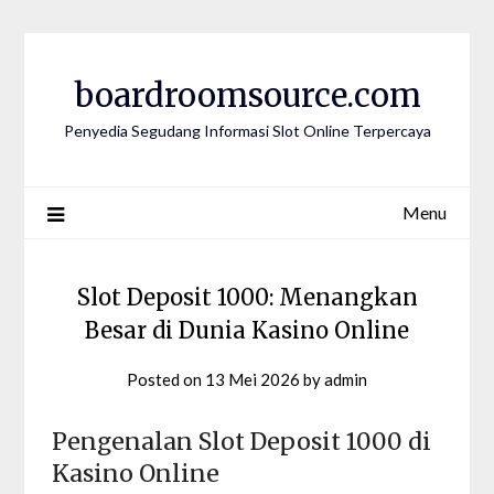
Skip
to
content
boardroomsource.com
Penyedia Segudang Informasi Slot Online Terpercaya
Menu
Slot Deposit 1000: Menangkan
Besar di Dunia Kasino Online
Posted on
13 Mei 2026
by
admin
Pengenalan Slot Deposit 1000 di
Kasino Online