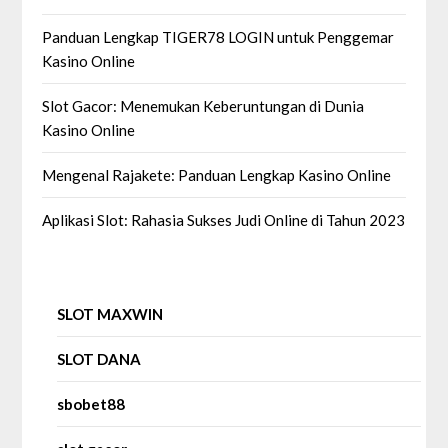
Panduan Lengkap TIGER78 LOGIN untuk Penggemar
Kasino Online
Slot Gacor: Menemukan Keberuntungan di Dunia
Kasino Online
Mengenal Rajakete: Panduan Lengkap Kasino Online
Aplikasi Slot: Rahasia Sukses Judi Online di Tahun 2023
SLOT MAXWIN
SLOT DANA
sbobet88