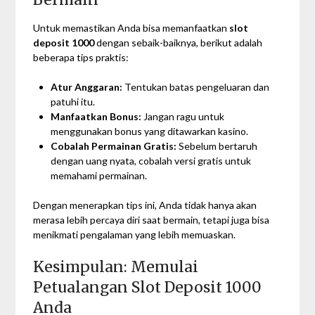
Untuk memastikan Anda bisa memanfaatkan
slot
deposit 1000
dengan sebaik-baiknya, berikut adalah
beberapa tips praktis:
Atur Anggaran:
Tentukan batas pengeluaran dan
patuhi itu.
Manfaatkan Bonus:
Jangan ragu untuk
menggunakan bonus yang ditawarkan kasino.
Cobalah Permainan Gratis:
Sebelum bertaruh
dengan uang nyata, cobalah versi gratis untuk
memahami permainan.
Dengan menerapkan tips ini, Anda tidak hanya akan
merasa lebih percaya diri saat bermain, tetapi juga bisa
menikmati pengalaman yang lebih memuaskan.
Kesimpulan: Memulai
Petualangan Slot Deposit 1000
Anda