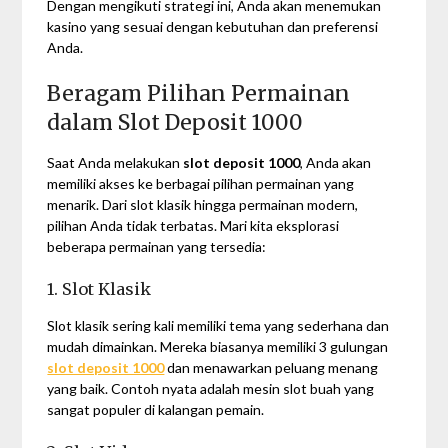
Dengan mengikuti strategi ini, Anda akan menemukan
kasino yang sesuai dengan kebutuhan dan preferensi
Anda.
Beragam Pilihan Permainan
dalam Slot Deposit 1000
Saat Anda melakukan
slot deposit 1000
, Anda akan
memiliki akses ke berbagai pilihan permainan yang
menarik. Dari slot klasik hingga permainan modern,
pilihan Anda tidak terbatas. Mari kita eksplorasi
beberapa permainan yang tersedia:
1. Slot Klasik
Slot klasik sering kali memiliki tema yang sederhana dan
mudah dimainkan. Mereka biasanya memiliki 3 gulungan
slot deposit 1000
dan menawarkan peluang menang
yang baik. Contoh nyata adalah mesin slot buah yang
sangat populer di kalangan pemain.