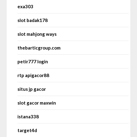
exa303
slot badak178
slot mahjong ways
thebarticgroup.com
petir777 login
rtp apigacor88
situs jp gacor
slot gacor maxwin
istana338
target4d