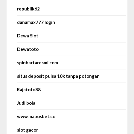
republik62
danamax777 login
Dewa Slot
Dewatoto
spinhartaresmi.com
situs deposit pulsa 10k tanpa potongan
Rajatoto88
Judi bola
www.mabosbet.co
slot gacor