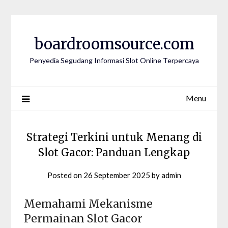
Skip
to
content
boardroomsource.com
Penyedia Segudang Informasi Slot Online Terpercaya
Menu
Strategi Terkini untuk Menang di
Slot Gacor: Panduan Lengkap
Posted on
26 September 2025
by
admin
Memahami Mekanisme
Permainan Slot Gacor