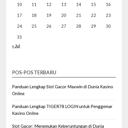
10
11
12
13
14
15
16
17
18
19
20
21
22
23
24
25
26
27
28
29
30
31
« Jul
POS-POS TERBARU
Panduan Lengkap Slot Gacor Maxwin di Dunia Kasino
Online
Panduan Lengkap TIGER78 LOGIN untuk Penggemar
Kasino Online
Slot Gacor: Menemukan Keberuntungan di Dunia