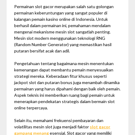
Permainan slot gacor merupakan salah satu golongan
permainan keberuntungan yang sangat populer di
kalangan pemain kasino online di Indonesia. Untuk
berhasil dalam permainan ini, pemahaman mendalam
mengenai mekanisme mesin slot sangatlah penting.
Mesin slot modern menggunakan teknologi RNG
(Random Number Generator) yang memastikan hasil
putaran bersifat acak dan adil.
Pengetahuan tentang bagaimana mesin menentukan
kemenangan dapat membantu pemain menyesuaikan
strategi mereka. Keberadaan fitur khusus seperti
jackpot slot dan putaran bonus juga menambah dinamika
permainan yang harus dipahami dengan baik oleh pemain.
Aspek teknis ini memberikan ruang bagi pemain untuk
menerapkan pendekatan strategis dalam bermain slot
online terpercaya.
Selain itu, memahami frekuensi pembayaran dan
volatilitas mesin slot juga menjadi faktor
slot gacor
gampang menang
esensial. Slot gacor yang memiliki