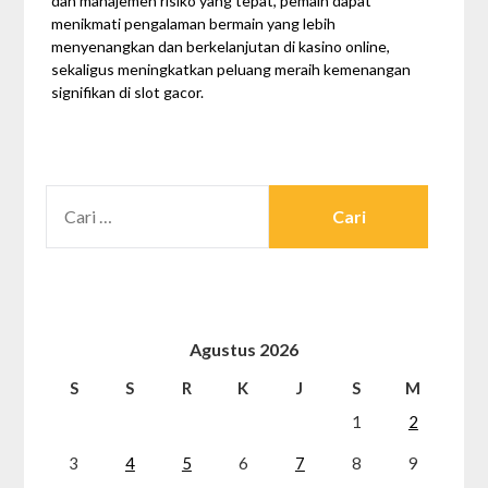
dan manajemen risiko yang tepat, pemain dapat
menikmati pengalaman bermain yang lebih
menyenangkan dan berkelanjutan di kasino online,
sekaligus meningkatkan peluang meraih kemenangan
signifikan di slot gacor.
CARI
UNTUK:
Agustus 2026
S
S
R
K
J
S
M
1
2
3
4
5
6
7
8
9