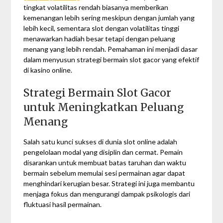
tingkat volatilitas rendah biasanya memberikan
kemenangan lebih sering meskipun dengan jumlah yang
lebih kecil, sementara slot dengan volatilitas tinggi
menawarkan hadiah besar tetapi dengan peluang
menang yang lebih rendah. Pemahaman ini menjadi dasar
dalam menyusun strategi bermain slot gacor yang efektif
di kasino online.
Strategi Bermain Slot Gacor
untuk Meningkatkan Peluang
Menang
Salah satu kunci sukses di dunia slot online adalah
pengelolaan modal yang disiplin dan cermat. Pemain
disarankan untuk membuat batas taruhan dan waktu
bermain sebelum memulai sesi permainan agar dapat
menghindari kerugian besar. Strategi ini juga membantu
menjaga fokus dan mengurangi dampak psikologis dari
fluktuasi hasil permainan.