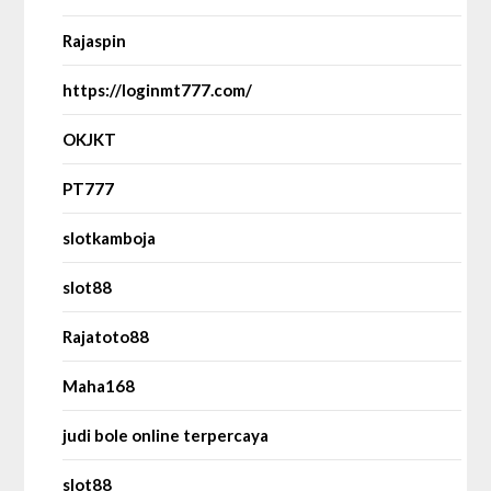
Rajaspin
https://loginmt777.com/
OKJKT
PT777
slotkamboja
slot88
Rajatoto88
Maha168
judi bole online terpercaya
slot88