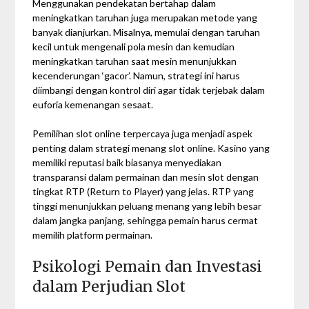
Menggunakan pendekatan bertahap dalam
meningkatkan taruhan juga merupakan metode yang
banyak dianjurkan. Misalnya, memulai dengan taruhan
kecil untuk mengenali pola mesin dan kemudian
meningkatkan taruhan saat mesin menunjukkan
kecenderungan ‘gacor’. Namun, strategi ini harus
diimbangi dengan kontrol diri agar tidak terjebak dalam
euforia kemenangan sesaat.
Pemilihan slot online terpercaya juga menjadi aspek
penting dalam strategi menang slot online. Kasino yang
memiliki reputasi baik biasanya menyediakan
transparansi dalam permainan dan mesin slot dengan
tingkat RTP (Return to Player) yang jelas. RTP yang
tinggi menunjukkan peluang menang yang lebih besar
dalam jangka panjang, sehingga pemain harus cermat
memilih platform permainan.
Psikologi Pemain dan Investasi
dalam Perjudian Slot