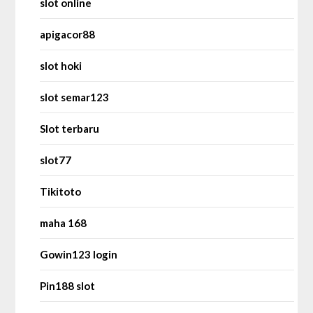
slot online
apigacor88
slot hoki
slot semar123
Slot terbaru
slot77
Tikitoto
maha 168
Gowin123 login
Pin188 slot