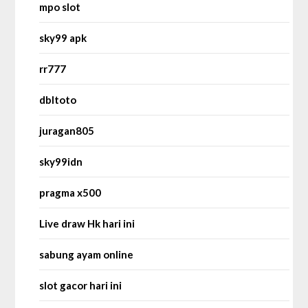
mpo slot
sky99 apk
rr777
dbltoto
juragan805
sky99idn
pragma x500
Live draw Hk hari ini
sabung ayam online
slot gacor hari ini