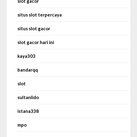
slot gacor
situs slot terpercaya
situs slot gacor
slot gacor hari ini
kaya303
bandarqq
slot
sultanlido
istana338
mpo