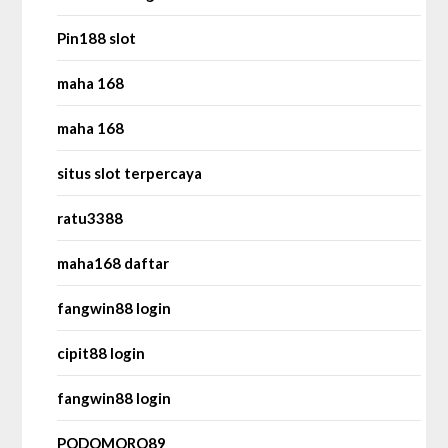
Pin188 slot
maha 168
maha 168
situs slot terpercaya
ratu3388
maha168 daftar
fangwin88 login
cipit88 login
fangwin88 login
PODOMORO89