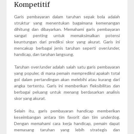
Kompetitif
Garis pembayaran dalam taruhan sepak bola adalah
struktur yang menentukan bagaimana kemenangan
dihitung dan dibayarkan. Memahami garis pembayaran
sangat penting untuk memaksimalkan potensi
keuntungan dari prediksi skor yang akurat. Garis ini
mencakup berbagai jenis taruhan seperti over/under,
handicap, dan taruhan langsung.
Taruhan over/under adalah salah satu garis pembayaran
yang populer, di mana pemain memprediksi apakah total
gol dalam pertandingan akan melebihi atau kurang dari
angka tertentu. Garis ini memberikan fleksibilitas dan
berbagai peluang untuk menang berdasarkan analisis
skor yang akurat.
Selain itu, garis pembayaran handicap memberikan
keseimbangan antara tim favorit dan tim underdog.
Dengan memahami cara kerja handicap, pemain dapat
memasang taruhan yang lebih strategis dan