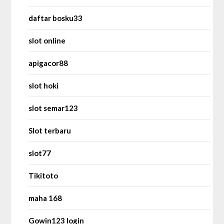
daftar bosku33
slot online
apigacor88
slot hoki
slot semar123
Slot terbaru
slot77
Tikitoto
maha 168
Gowin123 login