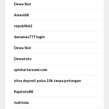
Dewa Slot
Amavi68
republik62
danamax777 login
Dewa Slot
Dewatoto
spinhartaresmi.com
situs deposit pulsa 10k tanpa potongan
Rajatoto88
Judi bola