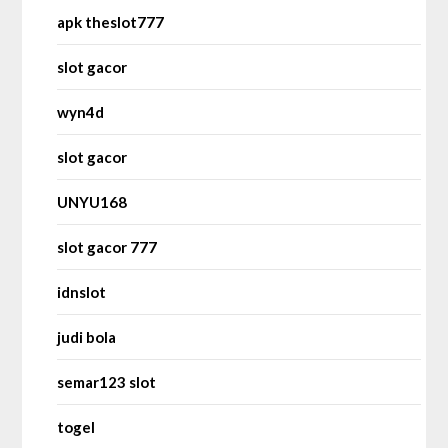
apk theslot777
slot gacor
wyn4d
slot gacor
UNYU168
slot gacor 777
idnslot
judi bola
semar123 slot
togel