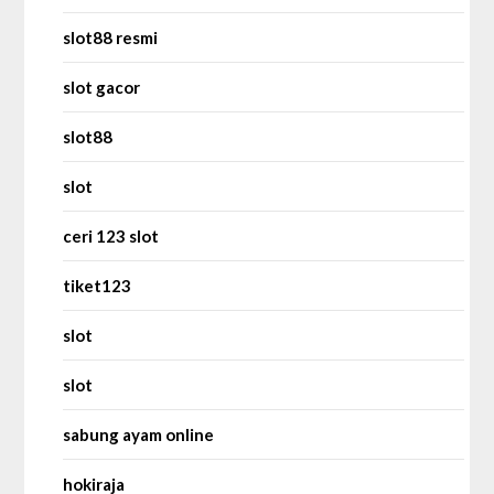
slot88 resmi
slot gacor
slot88
slot
ceri 123 slot
tiket123
slot
slot
sabung ayam online
hokiraja