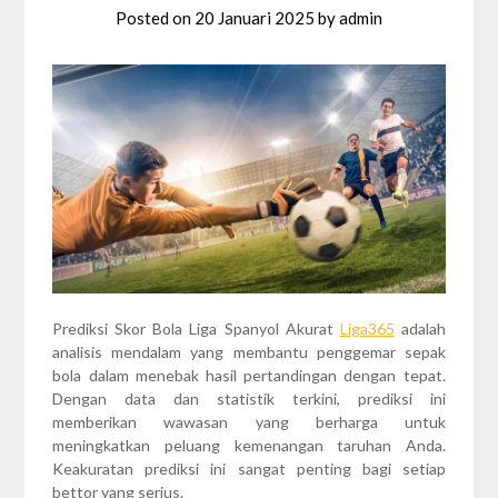
Posted on
20 Januari 2025
by
admin
Prediksi Skor Bola Liga Spanyol Akurat
Liga365
adalah
analisis mendalam yang membantu penggemar sepak
bola dalam menebak hasil pertandingan dengan tepat.
Dengan data dan statistik terkini, prediksi ini
memberikan wawasan yang berharga untuk
meningkatkan peluang kemenangan taruhan Anda.
Keakuratan prediksi ini sangat penting bagi setiap
bettor yang serius.