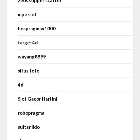
zeus supper scatter
mpo slot
bospragmax1000
target4d
wayang8899
situs toto
4d
Slot Gacor Hari Ini
robopragma
sultanlido