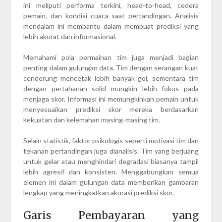
ini meliputi performa terkini, head-to-head, cedera
pemain, dan kondisi cuaca saat pertandingan. Analisis
mendalam ini membantu dalam membuat prediksi yang
lebih akurat dan informasional.
Memahami pola permainan tim juga menjadi bagian
penting dalam gulungan data. Tim dengan serangan kuat
cenderung mencetak lebih banyak gol, sementara tim
dengan pertahanan solid mungkin lebih fokus pada
menjaga skor. Informasi ini memungkinkan pemain untuk
menyesuaikan prediksi skor mereka berdasarkan
kekuatan dan kelemahan masing-masing tim.
Selain statistik, faktor psikologis seperti motivasi tim dan
tekanan pertandingan juga dianalisis. Tim yang berjuang
untuk gelar atau menghindari degradasi biasanya tampil
lebih agresif dan konsisten. Menggabungkan semua
elemen ini dalam gulungan data memberikan gambaran
lengkap yang meningkatkan akurasi prediksi skor.
Garis Pembayaran yang