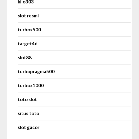
kilo303
slot resmi
turbox500
target4d
slot88
turbopragma500
turbox1000
toto slot
situs toto
slot gacor